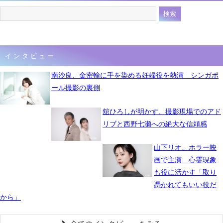
インタビュー
南沙良、金密輸に手を染める妊婦役を熱演 シンガポ
ール撮影の裏側
舘ひろしが明かす、撮影現場でのアド
リブと西野七瀬への絶大な信頼感
山下リオ、ホラー映
画で主演 心霊現象
も役に活かす「取り
憑かれてもいい役だ
から」