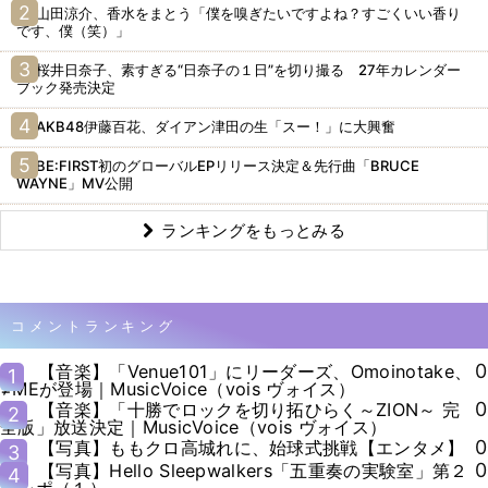
山田涼介、香水をまとう「僕を嗅ぎたいですよね？すごくいい香り
です、僕（笑）」
桜井日奈子、素すぎる“日奈子の１日”を切り撮る 27年カレンダー
ブック発売決定
AKB48伊藤百花、ダイアン津田の生「スー！」に大興奮
BE:FIRST初のグローバルEPリリース決定＆先行曲「BRUCE
WAYNE」MV公開
ランキングをもっとみる
コメントランキング
0
【音楽】「Venue101」にリーダーズ、Omoinotake、
1
≠MEが登場｜MusicVoice（vois ヴォイス）
0
【音楽】「十勝でロックを切り拓ひらく～ZION～ 完
2
全版」放送決定｜MusicVoice（vois ヴォイス）
0
【写真】ももクロ高城れに、始球式挑戦【エンタメ】
3
0
【写真】Hello Sleepwalkers「五重奏の実験室」第２
4