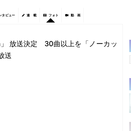
ンタビュー
連 載
フォト
動 画
ection」 放送決定 30曲以上を「ノーカッ
放送