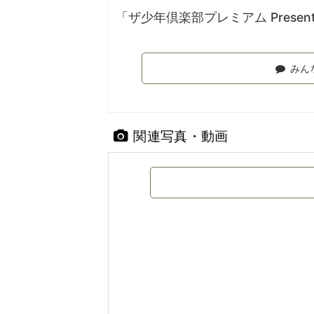
「ザ少年倶楽部プレミアム Presents 『
みん
関連写真・動画