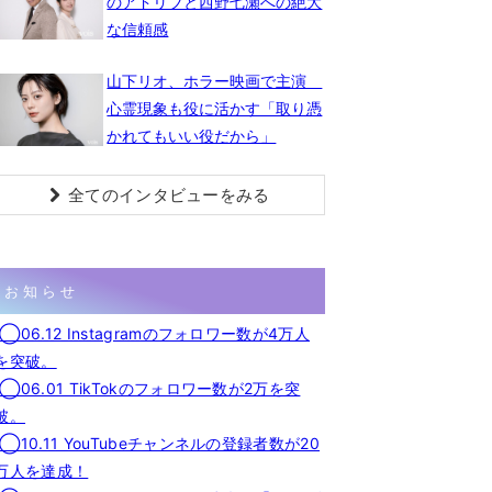
のアドリブと西野七瀬への絶大
な信頼感
山下リオ、ホラー映画で主演
心霊現象も役に活かす「取り憑
かれてもいい役だから」
全てのインタビューをみる
お知らせ
◯06.12 Instagramのフォロワー数が4万人
を突破。
◯06.01 TikTokのフォロワー数が2万を突
破。
◯10.11 YouTubeチャンネルの登録者数が20
万人を達成！