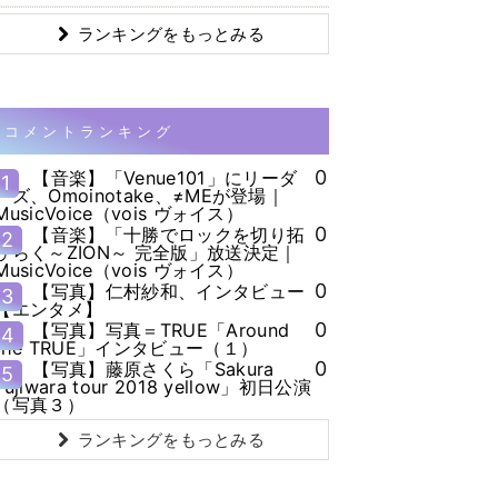
ランキングをもっとみる
コメントランキング
0
【音楽】「Venue101」にリーダ
1
ーズ、Omoinotake、≠MEが登場｜
MusicVoice（vois ヴォイス）
0
【音楽】「十勝でロックを切り拓
2
ひらく～ZION～ 完全版」放送決定｜
MusicVoice（vois ヴォイス）
0
【写真】仁村紗和、インタビュー
3
【エンタメ】
0
【写真】写真＝TRUE「Around
4
the TRUE」インタビュー（１）
0
【写真】藤原さくら「Sakura
5
Fujiwara tour 2018 yellow」初日公演
（写真３）
ランキングをもっとみる