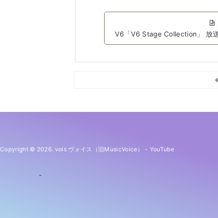
V6「V6 Stage Collect
Copyright © 2026. vois ヴォイス（旧MusicVoice）
-
YouTube
-