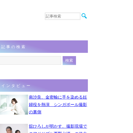
音楽
エンタメ
インタビュー
動画
記事の検索
連載
フォト
インタビュー
南沙良、金密輸に手を染める妊
婦役を熱演 シンガポール撮影
の裏側
舘ひろしが明かす、撮影現場で