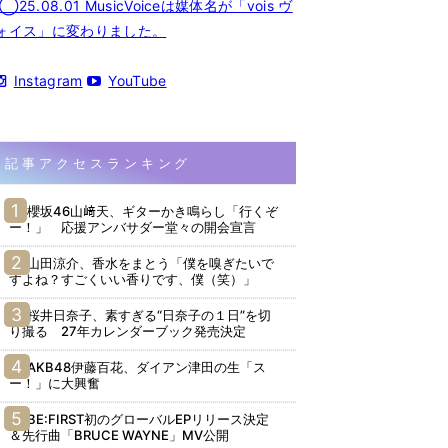
◯25.08.01 MusicVoiceは媒体名が「vois ヴ
ォイス」に変わりました。
Instagram
YouTube
記事アクセスランキング
櫻坂46山﨑天、ギターかき鳴らし「行くぞ
ー！」 応援アンバサダー堂々の開会宣言
山田涼介、香水をまとう「僕を嗅ぎたいで
すよね？すごくいい香りです、僕（笑）」
桜井日奈子、素すぎる“日奈子の１日”を切
り撮る 27年カレンダーブック発売決定
AKB48伊藤百花、ダイアン津田の生「ス
ー！」に大興奮
BE:FIRST初のグローバルEPリリース決定
＆先行曲「BRUCE WAYNE」MV公開