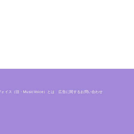
 ヴォイス（旧・MusicVoice）とは
広告に関するお問い合わせ