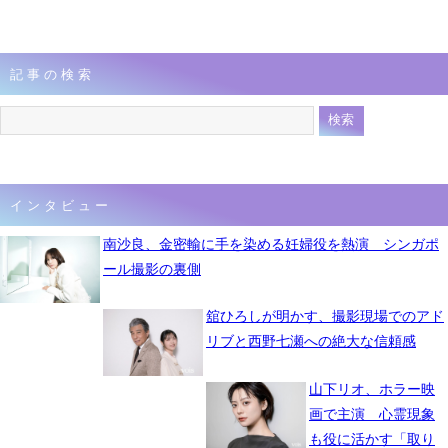
記事の検索
インタビュー
南沙良、金密輸に手を染める妊婦役を熱演 シンガポ
ール撮影の裏側
舘ひろしが明かす、撮影現場でのアド
リブと西野七瀬への絶大な信頼感
山下リオ、ホラー映
画で主演 心霊現象
も役に活かす「取り