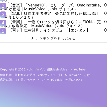
（２）
0
【音楽】「Venue101」にリーダーズ、Omoinotake、
2
≠MEが登場｜MusicVoice（vois ヴォイス）
0
【写真】紅白出場者決定、会見に出席した初出場組
3
（写真１０／１０）
0
【音楽】「十勝でロックを切り拓ひらく～ZION～ 完
4
全版」放送決定｜MusicVoice（vois ヴォイス）
0
【写真】仁村紗和、インタビュー【エンタメ】
5
ランキングをもっとみる
Copyright © 2026. vois ヴォイス（旧MusicVoice）
-
YouTube
情報提供・取材案内の受付
Vois ヴォイス（旧・MusicVoice）とは
広告に関するお問い合わせ
クッキー（cookie）使用について
-