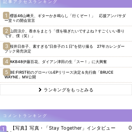
記事アクセスランキング
櫻坂46山﨑天、ギターかき鳴らし「行くぞー！」 応援アンバサダ
ー堂々の開会宣言
山田涼介、香水をまとう「僕を嗅ぎたいですよね？すごくいい香り
です、僕（笑）」
桜井日奈子、素すぎる“日奈子の１日”を切り撮る 27年カレンダー
ブック発売決定
AKB48伊藤百花、ダイアン津田の生「スー！」に大興奮
BE:FIRST初のグローバルEPリリース決定＆先行曲「BRUCE
WAYNE」MV公開
ランキングをもっとみる
コメントランキング
0
【写真】写真・「Stay Together」インタビュー
1