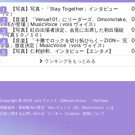
0
【写真】写真・「Stay Together」インタビュー
1
（２）
0
【音楽】「Venue101」にリーダーズ、Omoinotake、
2
≠MEが登場｜MusicVoice（vois ヴォイス）
0
【写真】紅白出場者決定、会見に出席した初出場組
3
（写真１０／１０）
0
【音楽】「十勝でロックを切り拓ひらく～ZION～ 完
4
全版」放送決定｜MusicVoice（vois ヴォイス）
0
【写真】仁村紗和、インタビュー【エンタメ】
5
ランキングをもっとみる
Copyright © 2026. vois ヴォイス（旧MusicVoice）
-
YouTube
情報提供・取材案内の受付
Vois ヴォイス（旧・MusicVoice）とは
広告に関するお問い合わせ
クッキー（cookie）使用について
-