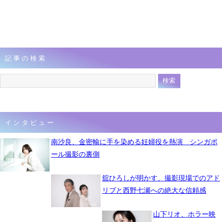
記事の検索
インタビュー
南沙良、金密輸に手を染める妊婦役を熱演 シンガポ
ール撮影の裏側
舘ひろしが明かす、撮影現場でのアド
リブと西野七瀬への絶大な信頼感
山下リオ、ホラー映