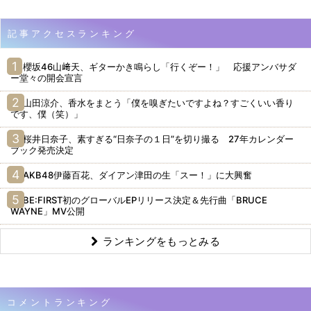
記事アクセスランキング
櫻坂46山﨑天、ギターかき鳴らし「行くぞー！」 応援アンバサダ
ー堂々の開会宣言
山田涼介、香水をまとう「僕を嗅ぎたいですよね？すごくいい香り
です、僕（笑）」
桜井日奈子、素すぎる“日奈子の１日”を切り撮る 27年カレンダー
ブック発売決定
AKB48伊藤百花、ダイアン津田の生「スー！」に大興奮
BE:FIRST初のグローバルEPリリース決定＆先行曲「BRUCE
WAYNE」MV公開
ランキングをもっとみる
コメントランキング