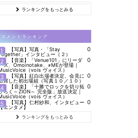
ランキングをもっとみる
コメントランキング
0
【写真】写真・「Stay
1
Together」インタビュー（２）
0
【音楽】「Venue101」にリーダ
2
ーズ、Omoinotake、≠MEが登場｜
MusicVoice（vois ヴォイス）
0
【写真】紅白出場者決定、会見に
3
出席した初出場組（写真１０／１０）
0
【音楽】「十勝でロックを切り拓
4
ひらく～ZION～ 完全版」放送決定｜
MusicVoice（vois ヴォイス）
0
【写真】仁村紗和、インタビュー
5
【エンタメ】
ランキングをもっとみる