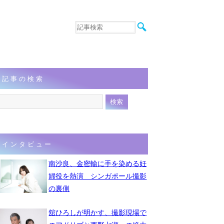
音楽
エンタメ
インタビュー
動画
記事の検索
連載
フォト
インタビュー
南沙良、金密輸に手を染める妊
婦役を熱演 シンガポール撮影
の裏側
舘ひろしが明かす、撮影現場で