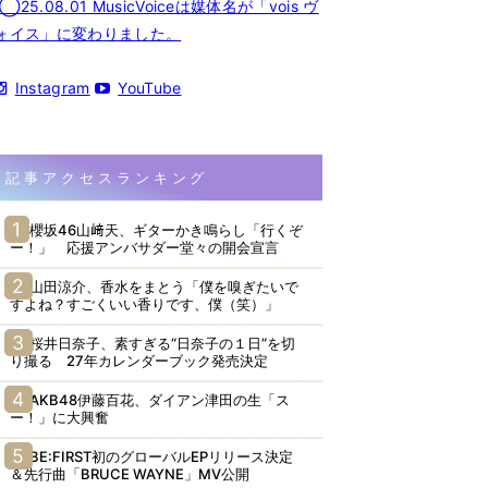
◯25.08.01 MusicVoiceは媒体名が「vois ヴ
ォイス」に変わりました。
Instagram
YouTube
記事アクセスランキング
櫻坂46山﨑天、ギターかき鳴らし「行くぞ
ー！」 応援アンバサダー堂々の開会宣言
山田涼介、香水をまとう「僕を嗅ぎたいで
すよね？すごくいい香りです、僕（笑）」
桜井日奈子、素すぎる“日奈子の１日”を切
り撮る 27年カレンダーブック発売決定
AKB48伊藤百花、ダイアン津田の生「ス
ー！」に大興奮
BE:FIRST初のグローバルEPリリース決定
＆先行曲「BRUCE WAYNE」MV公開