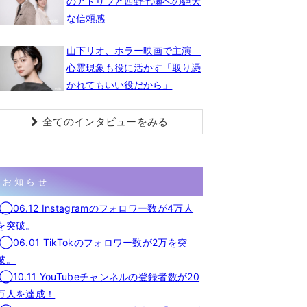
のアドリブと西野七瀬への絶大
な信頼感
山下リオ、ホラー映画で主演
心霊現象も役に活かす「取り憑
かれてもいい役だから」
全てのインタビューをみる
お知らせ
◯06.12 Instagramのフォロワー数が4万人
を突破。
◯06.01 TikTokのフォロワー数が2万を突
破。
◯10.11 YouTubeチャンネルの登録者数が20
万人を達成！