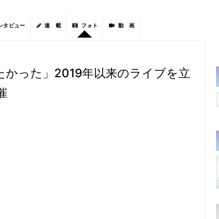
ンタビュー
連 載
フォト
動 画
かった」2019年以来のライブを立
催