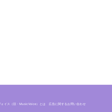
 ヴォイス（旧・MusicVoice）とは
広告に関するお問い合わせ