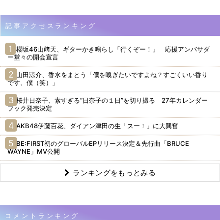
記事アクセスランキング
櫻坂46山﨑天、ギターかき鳴らし「行くぞー！」 応援アンバサダ
ー堂々の開会宣言
山田涼介、香水をまとう「僕を嗅ぎたいですよね？すごくいい香り
です、僕（笑）」
桜井日奈子、素すぎる“日奈子の１日”を切り撮る 27年カレンダー
ブック発売決定
AKB48伊藤百花、ダイアン津田の生「スー！」に大興奮
BE:FIRST初のグローバルEPリリース決定＆先行曲「BRUCE
WAYNE」MV公開
ランキングをもっとみる
コメントランキング