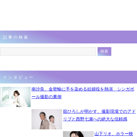
記事の検索
インタビュー
南沙良、金密輸に手を染める妊婦役を熱演 シンガポ
ール撮影の裏側
舘ひろしが明かす、撮影現場でのアド
リブと西野七瀬への絶大な信頼感
山下リオ、ホラー映