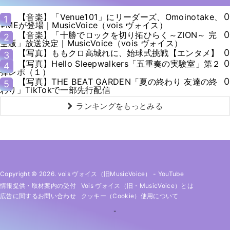
0
【音楽】「Venue101」にリーダーズ、Omoinotake、
1
≠MEが登場｜MusicVoice（vois ヴォイス）
0
【音楽】「十勝でロックを切り拓ひらく～ZION～ 完
2
全版」放送決定｜MusicVoice（vois ヴォイス）
0
【写真】ももクロ高城れに、始球式挑戦【エンタメ】
3
0
【写真】Hello Sleepwalkers「五重奏の実験室」第２
4
弾レポ（１）
0
【写真】THE BEAT GARDEN「夏の終わり 友達の終
5
わり」TikTokで一部先行配信
ランキングをもっとみる
Copyright © 2026. vois ヴォイス（旧MusicVoice）
-
YouTube
情報提供・取材案内の受付
Vois ヴォイス（旧・MusicVoice）とは
広告に関するお問い合わせ
クッキー（cookie）使用について
-