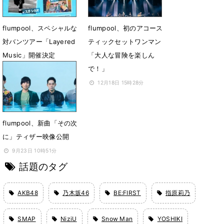
2月21日 22時00分
flumpool、スペシャルな
flumpool、初のアコース
対バンツアー「Layered
ティックセットワンマン
Music」開催決定
「大人な冒険を楽しん
で！」
2月27日 21時01分
12月18日 15時28分
flumpool、新曲「その次
に」ティザー映像公開
9月23日 10時51分
話題のタグ
AKB48
乃木坂46
BE:FIRST
指原莉乃
SMAP
NiziU
Snow Man
YOSHIKI