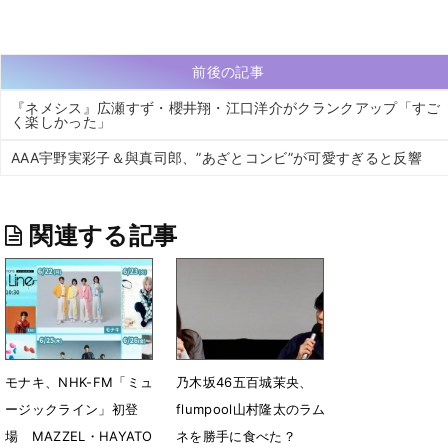
前後の記事
『ネメシス』広瀬すず・櫻井翔・江口洋介がクランクアップ「すご
く楽しかった」
AAA宇野実彩子＆與真司郎、”あざとコンビ”が可愛すぎると反響
関連する記事
モナキ、NHK-FM「ミュ
乃木坂46五百城茉央、
ージックライン」初登
flumpool山村隆太のラム
場 MAZZEL・HAYATO
ネを勝手に食べた？