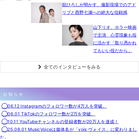
舘ひろしが明かす、撮影現場でのアド
リブと西野七瀬への絶大な信頼感
山下リオ、ホラー映画
で主演 心霊現象も役
に活かす「取り憑かれ
てもいい役だから」
全てのインタビューをみる
お知らせ
◯06.12 Instagramのフォロワー数が4万人を突破。
◯06.01 TikTokのフォロワー数が2万を突破。
◯10.11 YouTubeチャンネルの登録者数が20万人を達成！
◯25.08.01 MusicVoiceは媒体名が「vois ヴォイス」に変わりまし
た。