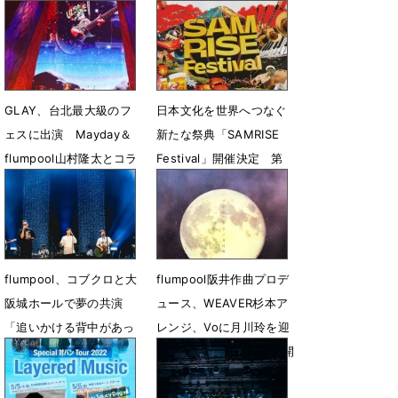
とケンケンの知られざる
4月20日 10時13分
繋がりが発覚!?
6月19日 23時30分
GLAY、台北最大級のフ
日本文化を世界へつなぐ
ェスに出演 Mayday＆
新たな祭典「SAMRISE
flumpool山村隆太とコラ
Festival」開催決定 第
ボ
一弾出演アーティストに
GENERATIONSら７組を
8月26日 18時08分
発表
6月16日 13時30分
flumpool、コブクロと大
flumpool阪井作曲プロデ
阪城ホールで夢の共演
ュース、WEAVER杉本ア
「追いかける背中があっ
レンジ、Voに月川玲を迎
たから、ここまで来れま
えたラブバラードMV公開
した」
6月8日 19時06分