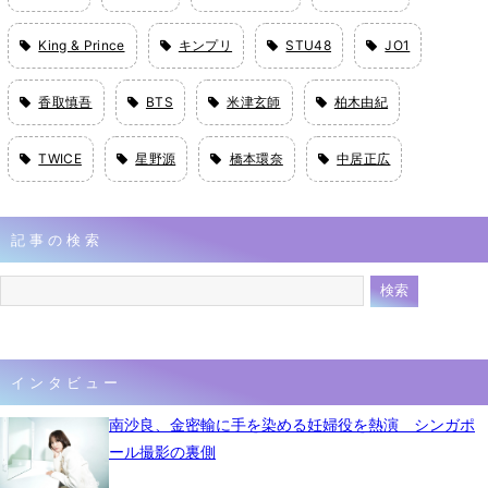
King & Prince
キンプリ
STU48
JO1
香取慎吾
BTS
米津玄師
柏木由紀
TWICE
星野源
橋本環奈
中居正広
記事の検索
インタビュー
南沙良、金密輸に手を染める妊婦役を熱演 シンガポ
ール撮影の裏側