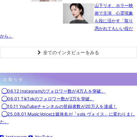
山下リオ、ホラー映
画で主演 心霊現象
も役に活かす「取り
憑かれてもいい役だ
から」
全てのインタビューをみる
お知らせ
◯06.12 Instagramのフォロワー数が4万人を突破。
◯06.01 TikTokのフォロワー数が2万を突破。
◯10.11 YouTubeチャンネルの登録者数が20万人を達成！
◯25.08.01 MusicVoiceは媒体名が「vois ヴォイス」に変わりまし
た。
Instagram
YouTube