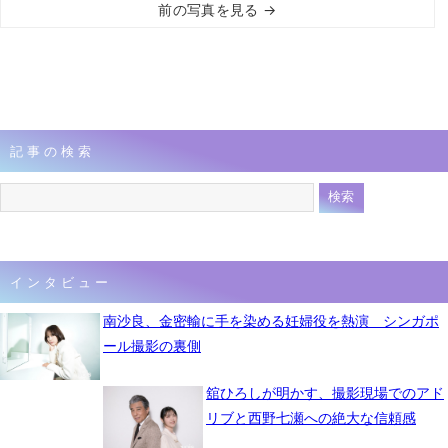
前の写真を見る →
記事の検索
インタビュー
南沙良、金密輸に手を染める妊婦役を熱演 シンガポ
ール撮影の裏側
舘ひろしが明かす、撮影現場でのアド
リブと西野七瀬への絶大な信頼感