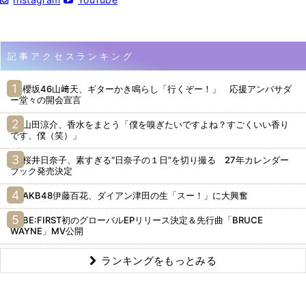
記事アクセスランキング
櫻坂46山﨑天、ギターかき鳴らし「行くぞー！」 応援アンバサダ
ー堂々の開会宣言
山田涼介、香水をまとう「僕を嗅ぎたいですよね？すごくいい香り
です、僕（笑）」
桜井日奈子、素すぎる“日奈子の１日”を切り撮る 27年カレンダー
ブック発売決定
AKB48伊藤百花、ダイアン津田の生「スー！」に大興奮
BE:FIRST初のグローバルEPリリース決定＆先行曲「BRUCE
WAYNE」MV公開
ランキングをもっとみる