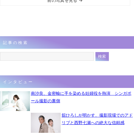
前の写真を見る →
記事の検索
インタビュー
南沙良、金密輸に手を染める妊婦役を熱演 シンガポ
ール撮影の裏側
舘ひろしが明かす、撮影現場でのアド
リブと西野七瀬への絶大な信頼感