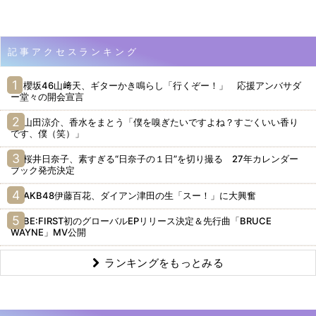
記事アクセスランキング
櫻坂46山﨑天、ギターかき鳴らし「行くぞー！」 応援アンバサダ
ー堂々の開会宣言
山田涼介、香水をまとう「僕を嗅ぎたいですよね？すごくいい香り
です、僕（笑）」
桜井日奈子、素すぎる“日奈子の１日”を切り撮る 27年カレンダー
ブック発売決定
AKB48伊藤百花、ダイアン津田の生「スー！」に大興奮
BE:FIRST初のグローバルEPリリース決定＆先行曲「BRUCE
WAYNE」MV公開
ランキングをもっとみる