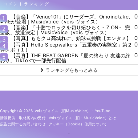
コメントランキング
0
【音楽】「Venue101」にリーダーズ、Omoinotake、
1
≠MEが登場｜MusicVoice（vois ヴォイス）
0
【音楽】「十勝でロックを切り拓ひらく～ZION～ 完
2
全版」放送決定｜MusicVoice（vois ヴォイス）
0
【写真】ももクロ高城れに、始球式挑戦【エンタメ】
3
0
【写真】Hello Sleepwalkers「五重奏の実験室」第２
4
弾レポ（１）
0
【写真】THE BEAT GARDEN「夏の終わり 友達の終
5
わり」TikTokで一部先行配信
ランキングをもっとみる
Copyright © 2026. vois ヴォイス（旧MusicVoice）
-
YouTube
情報提供・取材案内の受付
Vois ヴォイス（旧・MusicVoice）とは
広告に関するお問い合わせ
クッキー（cookie）使用について
-