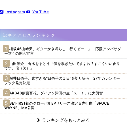
Instagram
YouTube
記事アクセスランキング
櫻坂46山﨑天、ギターかき鳴らし「行くぞー！」 応援アンバサダ
ー堂々の開会宣言
山田涼介、香水をまとう「僕を嗅ぎたいですよね？すごくいい香り
です、僕（笑）」
桜井日奈子、素すぎる“日奈子の１日”を切り撮る 27年カレンダー
ブック発売決定
AKB48伊藤百花、ダイアン津田の生「スー！」に大興奮
BE:FIRST初のグローバルEPリリース決定＆先行曲「BRUCE
WAYNE」MV公開
ランキングをもっとみる