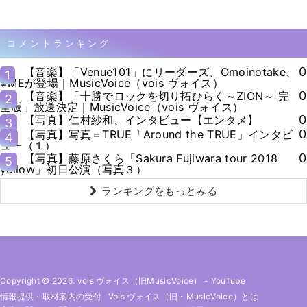
コメントランキング
0
【音楽】「Venue101」にリーダーズ、Omoinotake、
1
≠MEが登場｜MusicVoice（vois ヴォイス）
0
【音楽】「十勝でロックを切り拓ひらく～ZION～ 完
2
全版」放送決定｜MusicVoice（vois ヴォイス）
0
【写真】仁村紗和、インタビュー【エンタメ】
3
0
【写真】写真＝TRUE「Around the TRUE」インタビ
4
ュー（１）
0
【写真】藤原さくら「Sakura Fujiwara tour 2018
5
yellow」初日公演（写真３）
ランキングをもっとみる
Copyright © 2026. vois ヴォイス（旧MusicVoice）
-
YouTube
情報提供・取材案内の受付
Vois ヴォイス（旧・MusicVoice）とは