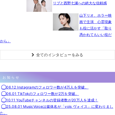
リブと西野七瀬への絶大な信頼感
山下リオ、ホラー映
画で主演 心霊現象
も役に活かす「取り
憑かれてもいい役だ
から」
全てのインタビューをみる
お知らせ
◯06.12 Instagramのフォロワー数が4万人を突破。
◯06.01 TikTokのフォロワー数が2万を突破。
◯10.11 YouTubeチャンネルの登録者数が20万人を達成！
◯25.08.01 MusicVoiceは媒体名が「vois ヴォイス」に変わりまし
た。