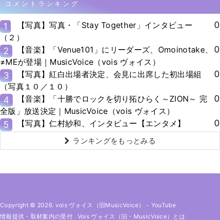
コメントランキング
0
【写真】写真・「Stay Together」インタビュー
1
（２）
0
【音楽】「Venue101」にリーダーズ、Omoinotake、
2
≠MEが登場｜MusicVoice（vois ヴォイス）
0
【写真】紅白出場者決定、会見に出席した初出場組
3
（写真１０／１０）
0
【音楽】「十勝でロックを切り拓ひらく～ZION～ 完
4
全版」放送決定｜MusicVoice（vois ヴォイス）
0
【写真】仁村紗和、インタビュー【エンタメ】
5
ランキングをもっとみる
Copyright © 2026. vois ヴォイス（旧MusicVoice）
-
YouTube
情報提供・取材案内の受付
Vois ヴォイス（旧・MusicVoice）とは