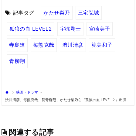
記事タグ
かたせ梨乃
三宅弘城
孤狼の血 LEVEL2
宇梶剛士
宮崎美子
寺島進
毎熊克哉
渋川清彦
筧美和子
青柳翔
>
映画・ドラマ
>
渋川清彦、毎熊克哉、筧青柳翔、かたせ梨乃ら『孤狼の血 LEVEL２』出演
関連する記事