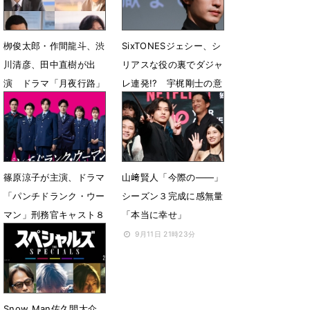
栁俊太郎・作間龍斗、渋
SixTONESジェシー、シ
川清彦、田中直樹が出
リアスな役の裏でダジャ
演 ドラマ「月夜行路」
レ連発!? 宇梶剛士の意
追加キャスト発表
外な素顔も暴露
3月5日 16時33分
1月11日 11時07分
篠原涼子が主演、ドラマ
山﨑賢人「今際の――」
「パンチドランク・ウー
シーズン３完成に感無量
マン」刑務官キャスト８
「本当に幸せ」
人一挙公開
9月11日 21時23分
12月9日 07時00分
Snow Man佐久間大介、