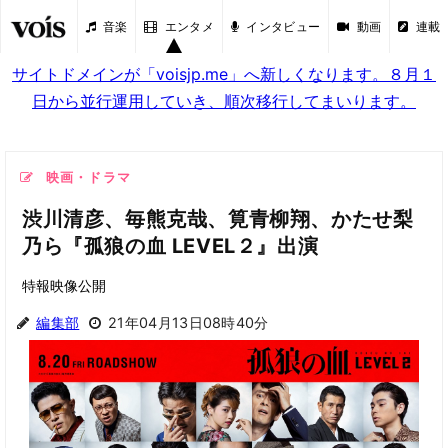
音楽
エンタメ
インタビュー
動画
連載
サイトドメインが「voisjp.me」へ新しくなります。８月１
日から並行運用していき、順次移行してまいります。
映画・ドラマ
渋川清彦、毎熊克哉、筧青柳翔、かたせ梨
乃ら『孤狼の血 LEVEL２』出演
特報映像公開
編集部
21年04月13日08時40分