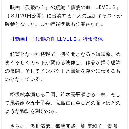
映画『孤狼の血』の続編『孤狼の血 LEVEL２』
（８月20日公開）に出演する９人の追加キャストが
解禁となった。また特報映像も公開された。
【動画】『孤狼の血 LEVEL２』特報映像
解禁となった特報で、初公開となる本編映像。め
まぐるしくカットが変わる映像は、作品が描く怒涛
の展開、そしてインパクトと熱量を存分に伝えるも
のとなっている。
松坂桃李演じる日岡、鈴木亮平演じる上林、そし
て尾谷組や五十子会、広島仁正会などの面々はどの
ような物語を刻むのか。
さらに、渋川清彦、毎熊克哉、筧 美和子、青柳