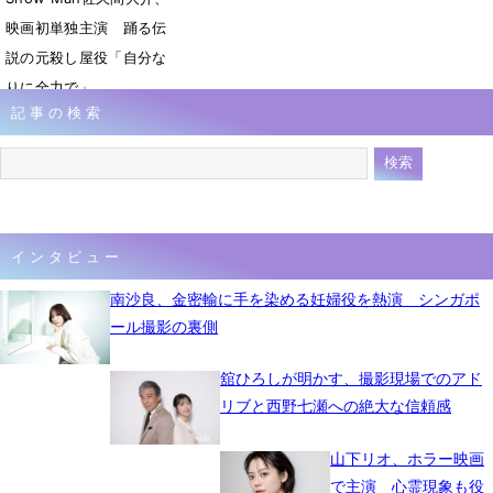
映画初単独主演 踊る伝
説の元殺し屋役「自分な
りに全力で」
記事の検索
7月7日 07時29分
インタビュー
南沙良、金密輸に手を染める妊婦役を熱演 シンガポ
ール撮影の裏側
舘ひろしが明かす、撮影現場でのアド
リブと西野七瀬への絶大な信頼感
山下リオ、ホラー映画
で主演 心霊現象も役