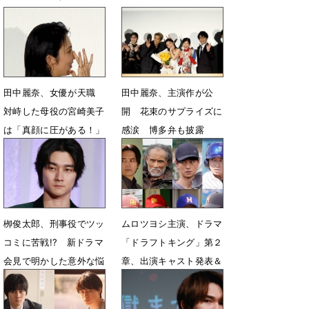
田中麗奈、女優が天職
田中麗奈、主演作が公
対峙した母役の宮崎美子
開 花束のサプライズに
は「真顔に圧がある！」
感涙 博多弁も披露
4月5日 05時16分
4月4日 21時04分
栁俊太郎、刑事役でツッ
ムロツヨシ主演、ドラマ
コミに苦戦!? 新ドラマ
「ドラフトキング」第２
会見で明かした意外な悩
章、出演キャスト発表＆
み
特報映像公開
4月1日 06時00分
3月15日 12時25分