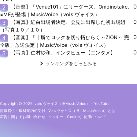
0
【音楽】「Venue101」にリーダーズ、Omoinotake、
2
≠MEが登場｜MusicVoice（vois ヴォイス）
0
【写真】紅白出場者決定、会見に出席した初出場組
3
（写真１０／１０）
0
【音楽】「十勝でロックを切り拓ひらく～ZION～ 完
4
全版」放送決定｜MusicVoice（vois ヴォイス）
0
【写真】仁村紗和、インタビュー【エンタメ】
5
ランキングをもっとみる
Copyright © 2026. vois ヴォイス（旧MusicVoice）
-
YouTube
情報提供・取材案内の受付
Vois ヴォイス（旧・MusicVoice）とは
広告に関するお問い合わせ
クッキー（cookie）使用について
-