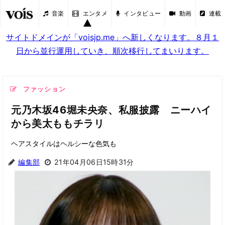
音楽
エンタメ
インタビュー
動画
連載
サイトドメインが「voisjp.me」へ新しくなります。８月１
日から並行運用していき、順次移行してまいります。
ファッション
元乃木坂46堀未央奈、私服披露 ニーハイ
から美太ももチラリ
ヘアスタイルはヘルシーな色気も
編集部
21年04月06日15時31分