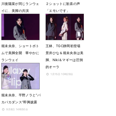
川後陽菜が同じランウェ
２ショットに歓喜の声
イに、美脚の共演
「エモいです」
2月13日 16時13分
2月12日 09時19分
堀未央奈、ショートボト
王林、TGC静岡初登場
ムで美脚全開 華やかに
景井ひな＆堀未央奈は美
ランウェイ
脚、Niki＆マギーは圧倒
的オーラ
1月16日 06時41分
1月15日 10時29分
堀未央奈、平野ノラと“パ
カパカダンス”即興披露
9月8日 14時50分