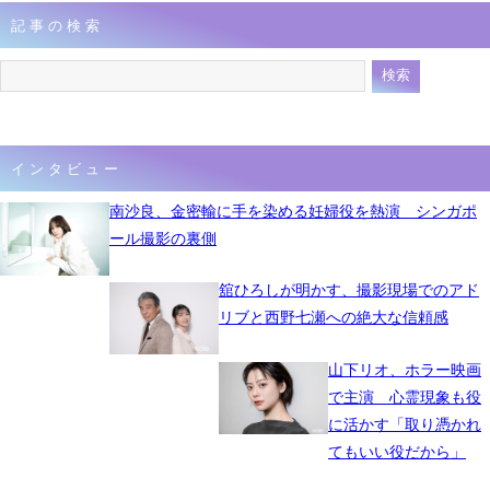
記事の検索
インタビュー
南沙良、金密輸に手を染める妊婦役を熱演 シンガポ
ール撮影の裏側
舘ひろしが明かす、撮影現場でのアド
リブと西野七瀬への絶大な信頼感
山下リオ、ホラー映画
で主演 心霊現象も役
に活かす「取り憑かれ
てもいい役だから」