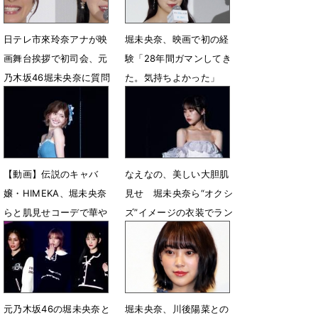
日テレ市來玲奈アナが映
堀未央奈、映画で初の経
画舞台挨拶で初司会、元
験「28年間ガマンしてき
乃木坂46堀未央奈に質問
た。気持ちよかった」
も
1月28日 09時21分
2月1日 09時10分
【動画】伝説のキャバ
なえなの、美しい大胆肌
嬢・HIMEKA、堀未央奈
見せ 堀未央奈ら“オクシ
らと肌見せコーデで華や
ズ”イメージの衣装でラン
かにランウェイ
ウェイ
3月2日 16時15分
1月14日 23時19分
元乃木坂46の堀未央奈と
堀未央奈、川後陽菜との