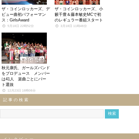
ザ・コインロッカーズ、デ
ザ・コインロッカーズ、小
ビュー曲初パフォーマン
籔千豊＆藤本敏史MCで初
ス：GirlsAward
のレギュラー番組スタート
5月18日 22時52分
3月18日 11時46分
秋元康氏、ガールズバンド
をプロデュース メンバー
は41人 楽曲ごとにパー
ト選抜
12月23日 16時06分
記事の検索