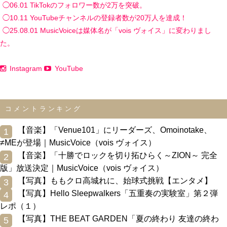
◯06.01 TikTokのフォロワー数が2万を突破。
◯10.11 YouTubeチャンネルの登録者数が20万人を達成！
◯25.08.01 MusicVoiceは媒体名が「vois ヴォイス」に変わりまし
た。
Instagram
YouTube
コメントランキング
0
【音楽】「Venue101」にリーダーズ、Omoinotake、
1
≠MEが登場｜MusicVoice（vois ヴォイス）
0
【音楽】「十勝でロックを切り拓ひらく～ZION～ 完全
2
版」放送決定｜MusicVoice（vois ヴォイス）
0
【写真】ももクロ高城れに、始球式挑戦【エンタメ】
3
0
【写真】Hello Sleepwalkers「五重奏の実験室」第２弾
4
レポ（１）
0
【写真】THE BEAT GARDEN「夏の終わり 友達の終わ
5