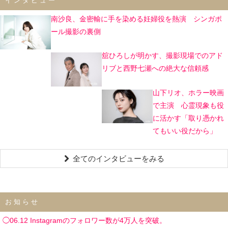
インタビュー
南沙良、金密輸に手を染める妊婦役を熱演 シンガポ
ール撮影の裏側
舘ひろしが明かす、撮影現場でのアド
リブと西野七瀬への絶大な信頼感
山下リオ、ホラー映画
で主演 心霊現象も役
に活かす「取り憑かれ
てもいい役だから」
全てのインタビューをみる
お知らせ
◯06.12 Instagramのフォロワー数が4万人を突破。