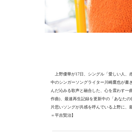
上野優華が17日、シングル「愛しい人、
中のシンガーソングライター川崎鷹也が書
んだ沁みる歌声と融合した、心を震わす一曲。Y
作曲)、最速再生記録を更新中の「あなたの彼
片思いソングが共感を呼んでいる上野に、
＝平吉賢治】