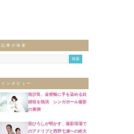
記事の検索
インタビュー
南沙良、金密輸に手を染める妊
婦役を熱演 シンガポール撮影
の裏側
舘ひろしが明かす、撮影現場で
のアドリブと西野七瀬への絶大