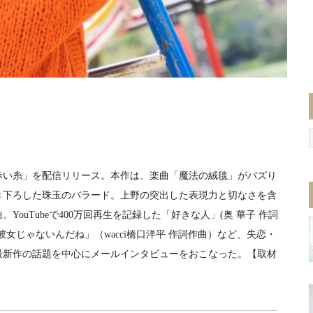
赤い糸」を配信リリース。本作は、楽曲「魔法の絨毯」がバズり
き下ろした珠玉のバラード。上野の突出した表現力と切なさを含
ouTubeで400万回再生を記録した「好きな人」(奥 華子 作詞
女じゃないんだね」（wacci橋口洋平 作詞作曲）など、失恋・
最新作の話題を中心にメールインタビューをおこなった。【取材