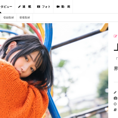
ンタビュー
連 載
フォト
動 画
収録取材
密着取材