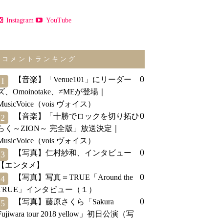
Instagram
YouTube
コメントランキング
0
【音楽】「Venue101」にリーダー
1
ズ、Omoinotake、≠MEが登場｜
MusicVoice（vois ヴォイス）
0
【音楽】「十勝でロックを切り拓ひ
2
らく～ZION～ 完全版」放送決定｜
MusicVoice（vois ヴォイス）
0
【写真】仁村紗和、インタビュー
3
【エンタメ】
0
【写真】写真＝TRUE「Around the
4
TRUE」インタビュー（１）
0
【写真】藤原さくら「Sakura
5
Fujiwara tour 2018 yellow」初日公演（写