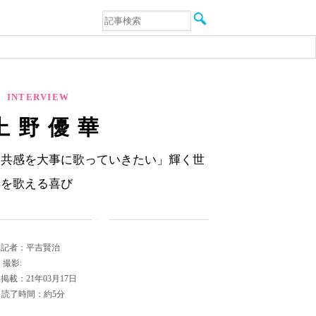
音楽
エンタメ
インタビュー
動画
連載
INTERVIEW
フォト
上野優華
「共感を大事に歌っていきたい」輝く世
界を歌える喜び
記者：平吉賢治
撮影:
掲載：21年03月17日
読了時間：約5分