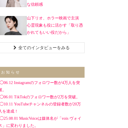
な信頼感
山下リオ、ホラー映画で主演
心霊現象も役に活かす「取り憑
かれてもいい役だから」
全てのインタビューをみる
お知らせ
◯06.12 Instagramのフォロワー数が4万人を突
破。
◯06.01 TikTokのフォロワー数が2万を突破。
◯10.11 YouTubeチャンネルの登録者数が20万
人を達成！
◯25.08.01 MusicVoiceは媒体名が「vois ヴォイ
ス」に変わりました。