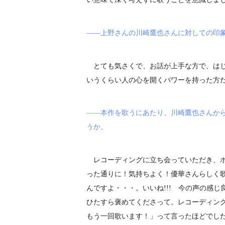
――上野さんの川崎鷹也さんに対しての印
とても気さくで、お話が上手な方で、はじ
いうくらい人の心を開くパワーを持った方
――本作を歌うにあたり、川崎鷹也さんか
うか。
レコーディングに立ち会っていただき、ボ
った通りに！気持ちよく！優華さんらしく
んですよ・・・。いいね!!! 今の声の感
ひたすら褒めてくださって。レコーディン
もう一回歌います！」って言ったほどでし