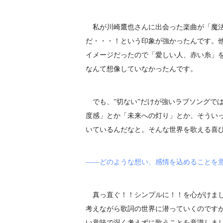
私が川崎鷹也さんに出会った楽曲が「魔法
だ・・・！という印象が強かったんです。
イメージだったので「愛しい人、赤い糸」
なんて想像していなかったんです。
でも、”切ない”だけが強いラブソングで
度感」とか「未来への灯り」とか、そうい
いているんだなと。そんな世界を歌える喜
――どのような想い、感情を込めることを
真っ直ぐ！！シンプルに！！を心がけまし
考えながら歌詞の世界に潜っていくのです
い意味で深く考えずに歌うことを意識しま