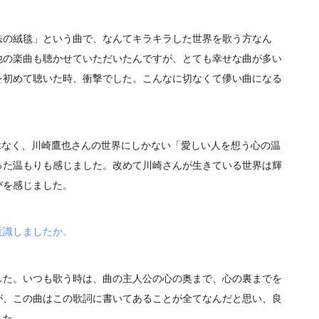
の絨毯」という曲で、なんてキラキラした世界を歌う方なん
他の楽曲も聴かせていただいたんですが、とても幸せな曲が多い
を初めて聴いた時、衝撃でした。こんなに切なくて儚い曲になる
はなく、川崎鷹也さんの世界にしかない「愛しい人を想う心の温
った温もりも感じました。改めて川崎さんが生きている世界は輝
びを感じました。
意識しましたか。
た。いつも歌う時は、曲の主人公の心の奥まで、心の裏までを
が、この曲はこの歌詞に書いてあることが全てなんだと思い、良
した。