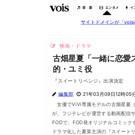
音 楽
エンタメ
イ
サイトドメインが「voi
映画・ドラマ
古畑星夏「一緒に恋愛
的・ユミ役
『スイートリベンジ』出演決定
編集部
21年03月09日12時05
女優でViVi専属モデルの古畑星夏（
が、フジテレビが運営する動画配信
FODで、FOD発オリジナルコミック
ドラマ化した夏菜主演の『スイート