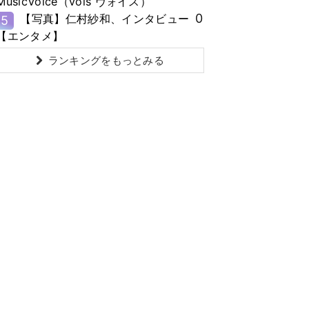
MusicVoice（vois ヴォイス）
0
【写真】仁村紗和、インタビュー
5
【エンタメ】
ランキングをもっとみる