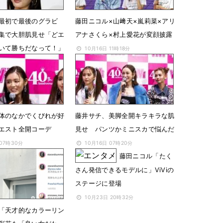
最初で最後のグラビ
藤田ニコル×山﨑天×嵐莉菜×アリ
集で大胆肌見せ「どエ
アナさくら×村上愛花が変顔披露
いて勝ちだなって！」
10月16日 11時18分
 07時54分
体のなかでくびれが好
藤井サチ、美脚全開キラキラな肌
エスト全開コーデ
見せ パンツかミニスカで悩んだ
 07時30分
10月16日 07時20分
藤田ニコル「たく
さん発信できるモデルに」ViViの
ステージに登場
10月23日 20時32分
「天才的なカラーリン