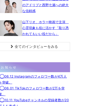
のアドリブと西野七瀬への絶大
な信頼感
山下リオ、ホラー映画で主演
心霊現象も役に活かす「取り憑
かれてもいい役だから」
全てのインタビューをみる
お知らせ
◯06.12 Instagramのフォロワー数が4万人
を突破。
◯06.01 TikTokのフォロワー数が2万を突
破。
◯10.11 YouTubeチャンネルの登録者数が20
万人を達成！