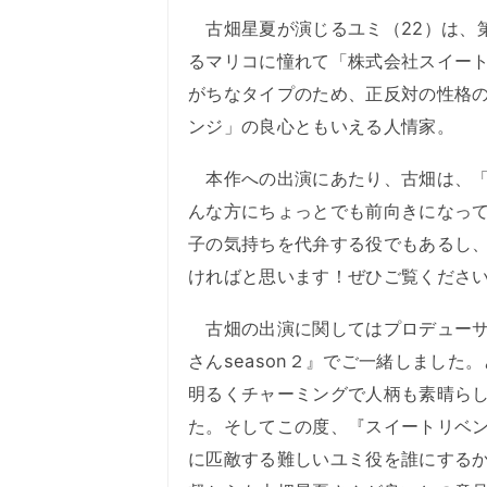
古畑星夏が演じるユミ（22）は、
るマリコに憧れて「株式会社スイー
がちなタイプのため、正反対の性格
ンジ」の良心ともいえる人情家。
本作への出演にあたり、古畑は、「
んな方にちょっとでも前向きになっ
子の気持ちを代弁する役でもあるし
ければと思います！ぜひご覧くださ
古畑の出演に関してはプロデューサ
さんseason２』でご一緒しまし
明るくチャーミングで人柄も素晴ら
た。そしてこの度、『スイートリベ
に匹敵する難しいユミ役を誰にする