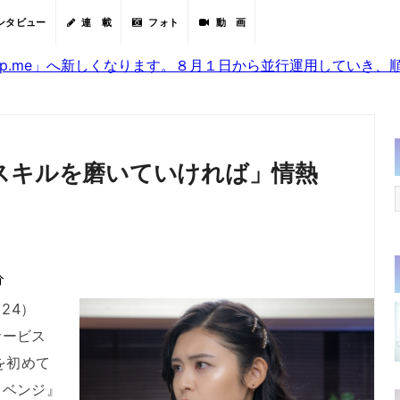
ンタビュー
連 載
フォト
動 画
sjp.me」へ新しくなります。８月１日から並行運用していき
スキルを磨いていければ」情熱
分
24）
サービス
を初めて
リベンジ』