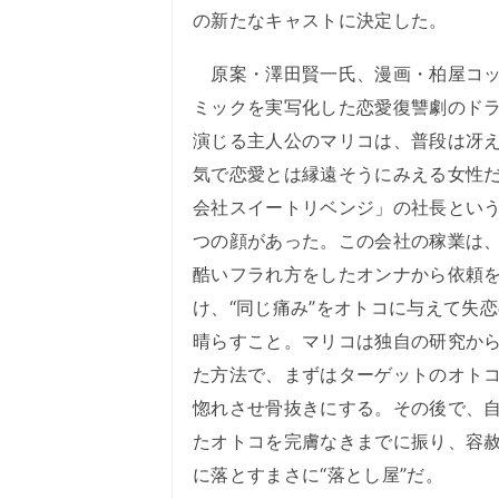
の新たなキャストに決定した。
原案・澤田賢一氏、漫画・柏屋コッ
ミックを実写化した恋愛復讐劇のド
演じる主人公のマリコは、普段は冴
気で恋愛とは縁遠そうにみえる女性
会社スイートリベンジ」の社長とい
つの顔があった。この会社の稼業は
酷いフラれ方をしたオンナから依頼
け、“同じ痛み”をオトコに与えて失
晴らすこと。マリコは独自の研究か
た方法で、まずはターゲットのオト
惚れさせ骨抜きにする。その後で、
たオトコを完膚なきまでに振り、容
に落とすまさに“落とし屋”だ。