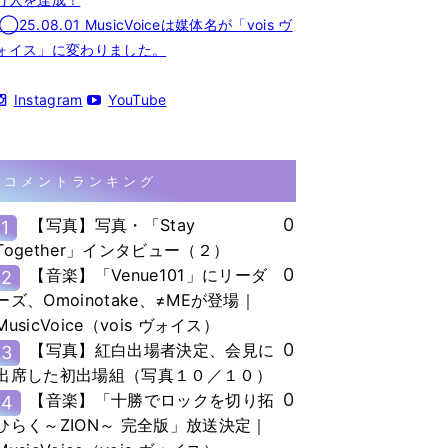
◯25.08.01 MusicVoiceは媒体名が「vois ヴ
ォイス」に変わりました。
Instagram
YouTube
コメントランキング
0
【写真】写真・「Stay
1
Together」インタビュー（２）
0
【音楽】「Venue101」にリーダ
2
ーズ、Omoinotake、≠MEが登場｜
MusicVoice（vois ヴォイス）
0
【写真】紅白出場者決定、会見に
3
出席した初出場組（写真１０／１０）
0
【音楽】「十勝でロックを切り拓
4
ひらく～ZION～ 完全版」放送決定｜