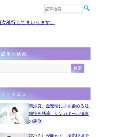
音楽
エンタメ
、順次移行してまいります。
インタビュー
動画
連載
フォト
記事の検索
インタビュー
南沙良、金密輸に手を染める妊
婦役を熱演 シンガポール撮影
の裏側
舘ひろしが明かす、撮影現場で