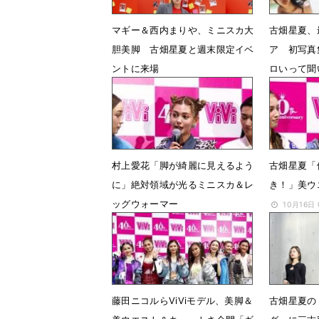
マギー＆西内まりや、ミニスカ大
古畑星夏、
胆美脚 古畑星夏と週末限定イベ
ア 初写真
ントに来場
ロいって聞
7月23日 08時10分
10月23日
村上愛花「脚が綺麗に見えるよう
古畑星夏「
に」絶対領域が光るミニスカ＆レ
き！」美ウ
ッグウォーマー
10月16日
10月16日 07時45分
藤田ニコルらViViモデル、美脚＆
古畑星夏の