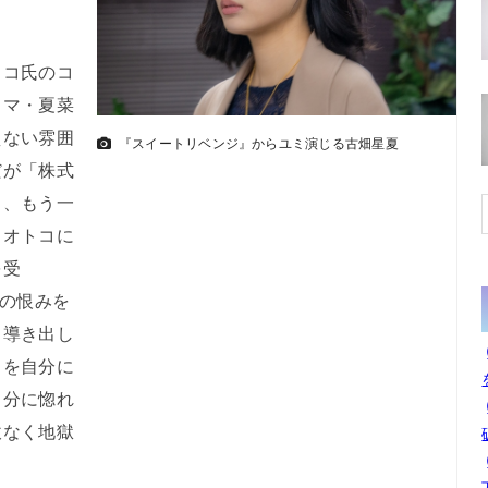
コ氏のコ
ラマ・夏菜
えない雰囲
『スイートリベンジ』からユミ演じる古畑星夏
だが「株式
う、もう一
、オトコに
を受
恋の恨みを
ら導き出し
コを自分に
自分に惚れ
赦なく地獄