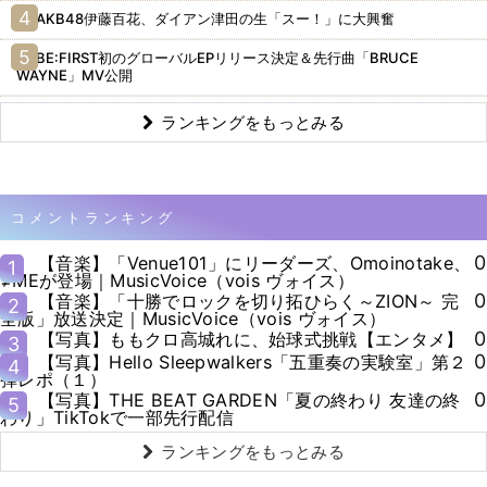
AKB48伊藤百花、ダイアン津田の生「スー！」に大興奮
BE:FIRST初のグローバルEPリリース決定＆先行曲「BRUCE
WAYNE」MV公開
ランキングをもっとみる
コメントランキング
0
【音楽】「Venue101」にリーダーズ、Omoinotake、
1
≠MEが登場｜MusicVoice（vois ヴォイス）
0
【音楽】「十勝でロックを切り拓ひらく～ZION～ 完
2
全版」放送決定｜MusicVoice（vois ヴォイス）
0
【写真】ももクロ高城れに、始球式挑戦【エンタメ】
3
0
【写真】Hello Sleepwalkers「五重奏の実験室」第２
4
弾レポ（１）
0
【写真】THE BEAT GARDEN「夏の終わり 友達の終
5
わり」TikTokで一部先行配信
ランキングをもっとみる