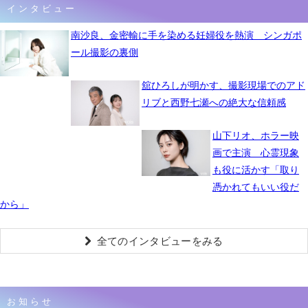
インタビュー
南沙良、金密輸に手を染める妊婦役を熱演 シンガポ
ール撮影の裏側
舘ひろしが明かす、撮影現場でのアド
リブと西野七瀬への絶大な信頼感
山下リオ、ホラー映
画で主演 心霊現象
も役に活かす「取り
憑かれてもいい役だ
から」
全てのインタビューをみる
お知らせ