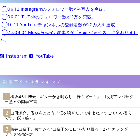
◯06.12 Instagramのフォロワー数が4万人を突破。
◯06.01 TikTokのフォロワー数が2万を突破。
◯10.11 YouTubeチャンネルの登録者数が20万人を達成！
◯25.08.01 MusicVoiceは媒体名が「vois ヴォイス」に変わりまし
た。
Instagram
YouTube
記事アクセスランキング
櫻坂46山﨑天、ギターかき鳴らし「行くぞー！」 応援アンバサダ
ー堂々の開会宣言
山田涼介、香水をまとう「僕を嗅ぎたいですよね？すごくいい香り
です、僕（笑）」
桜井日奈子、素すぎる“日奈子の１日”を切り撮る 27年カレンダー
ブック発売決定