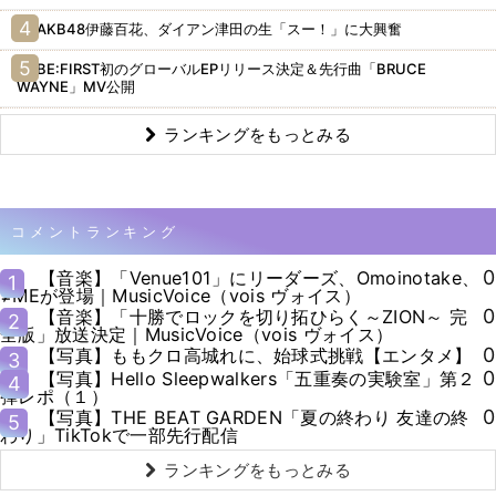
AKB48伊藤百花、ダイアン津田の生「スー！」に大興奮
BE:FIRST初のグローバルEPリリース決定＆先行曲「BRUCE
WAYNE」MV公開
ランキングをもっとみる
コメントランキング
0
【音楽】「Venue101」にリーダーズ、Omoinotake、
1
≠MEが登場｜MusicVoice（vois ヴォイス）
0
【音楽】「十勝でロックを切り拓ひらく～ZION～ 完
2
全版」放送決定｜MusicVoice（vois ヴォイス）
0
【写真】ももクロ高城れに、始球式挑戦【エンタメ】
3
0
【写真】Hello Sleepwalkers「五重奏の実験室」第２
4
弾レポ（１）
0
【写真】THE BEAT GARDEN「夏の終わり 友達の終
5
わり」TikTokで一部先行配信
ランキングをもっとみる