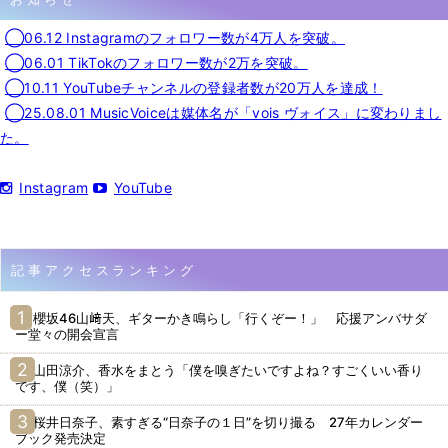
◯06.12 Instagramのフォロワー数が4万人を突破。
◯06.01 TikTokのフォロワー数が2万を突破。
◯10.11 YouTubeチャンネルの登録者数が20万人を達成！
◯25.08.01 MusicVoiceは媒体名が「vois ヴォイス」に変わりまし
た。
Instagram
YouTube
記事アクセスランキング
櫻坂46山﨑天、ギターかき鳴らし「行くぞー！」 応援アンバサダ
ー堂々の開会宣言
山田涼介、香水をまとう「僕を嗅ぎたいですよね？すごくいい香り
です、僕（笑）」
桜井日奈子、素すぎる“日奈子の１日”を切り撮る 27年カレンダー
ブック発売決定