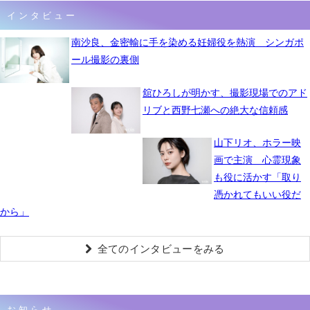
インタビュー
南沙良、金密輸に手を染める妊婦役を熱演 シンガポ
ール撮影の裏側
舘ひろしが明かす、撮影現場でのアド
リブと西野七瀬への絶大な信頼感
山下リオ、ホラー映
画で主演 心霊現象
も役に活かす「取り
憑かれてもいい役だ
から」
全てのインタビューをみる
お知らせ