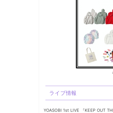
ライブ情報
YOASOBI 1st LIVE 『KEEP OUT T