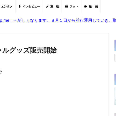
エンタメ
インタビュー
連 載
フォト
動 画
sjp.me」へ新しくなります。８月１日から並行運用していき
シャルグッズ販売開始
分