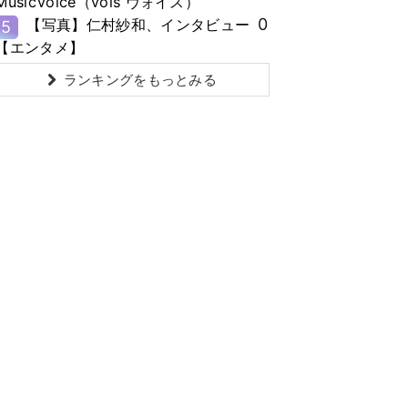
MusicVoice（vois ヴォイス）
0
【写真】仁村紗和、インタビュー
5
【エンタメ】
ランキングをもっとみる