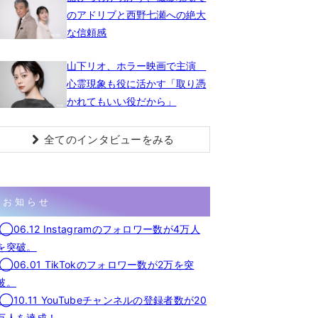
のアドリブと西野七瀬への絶大
な信頼感
山下リオ、ホラー映画で主演
心霊現象も役に活かす「取り憑
かれてもいい役だから」
全てのインタビューをみる
お知らせ
◯06.12 Instagramのフォロワー数が4万人
を突破。
◯06.01 TikTokのフォロワー数が2万を突
破。
◯10.11 YouTubeチャンネルの登録者数が20
万人を達成！