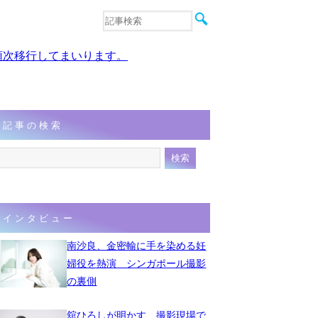
音楽
エンタメ
、順次移行してまいります。
インタビュー
動画
連載
フォト
記事の検索
インタビュー
南沙良、金密輸に手を染める妊
婦役を熱演 シンガポール撮影
の裏側
舘ひろしが明かす、撮影現場で