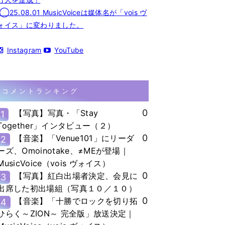
◯25.08.01 MusicVoiceは媒体名が「vois ヴ
ォイス」に変わりました。
Instagram
YouTube
コメントランキング
0
【写真】写真・「Stay
1
Together」インタビュー（２）
0
【音楽】「Venue101」にリーダ
2
ーズ、Omoinotake、≠MEが登場｜
MusicVoice（vois ヴォイス）
0
【写真】紅白出場者決定、会見に
3
出席した初出場組（写真１０／１０）
0
【音楽】「十勝でロックを切り拓
4
ひらく～ZION～ 完全版」放送決定｜