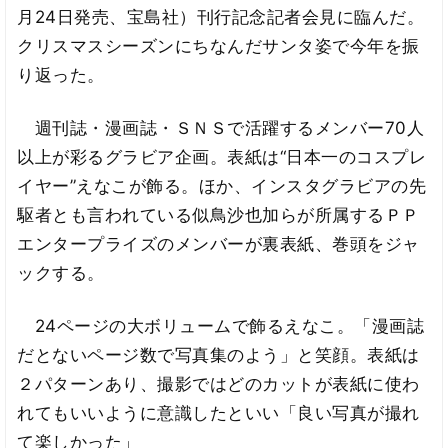
月24日発売、宝島社）刊行記念記者会見に臨んだ。
クリスマスシーズンにちなんだサンタ姿で今年を振
り返った。
週刊誌・漫画誌・ＳＮＳで活躍するメンバー70人
以上が彩るグラビア企画。表紙は“日本一のコスプレ
イヤー”えなこが飾る。ほか、インスタグラビアの先
駆者とも言われている似鳥沙也加らが所属するＰＰ
エンタープライズのメンバーが裏表紙、巻頭をジャ
ックする。
24ページの大ボリュームで飾るえなこ。「漫画誌
だとないページ数で写真集のよう」と笑顔。表紙は
２パターンあり、撮影ではどのカットが表紙に使わ
れてもいいように意識したといい「良い写真が撮れ
て楽しかった」