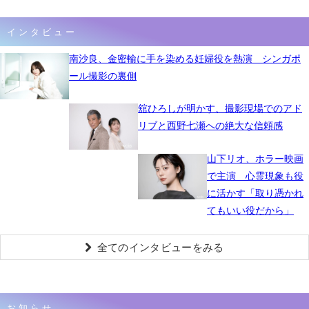
インタビュー
南沙良、金密輸に手を染める妊婦役を熱演 シンガポ
ール撮影の裏側
舘ひろしが明かす、撮影現場でのアド
リブと西野七瀬への絶大な信頼感
山下リオ、ホラー映画
で主演 心霊現象も役
に活かす「取り憑かれ
てもいい役だから」
全てのインタビューをみる
お知らせ