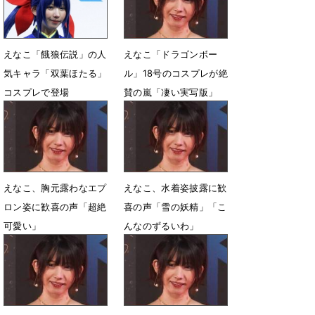
えなこ「餓狼伝説」の人
えなこ「ドラゴンボー
気キャラ「双葉ほたる」
ル」18号のコスプレが絶
コスプレで登場
賛の嵐「凄い実写版」
「完璧」「すごすぎ
9月26日 22時57分
る！」
6月9日 08時59分
えなこ、胸元露わなエプ
えなこ、水着姿披露に歓
ロン姿に歓喜の声「超絶
喜の声「雪の妖精」「こ
可愛い」
んなのずるいわ」
2月14日 23時26分
2月6日 07時29分