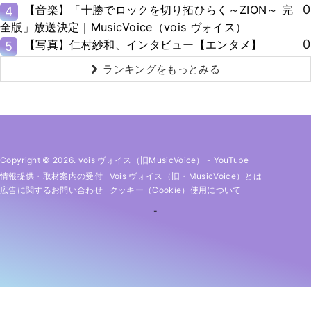
0
【音楽】「十勝でロックを切り拓ひらく～ZION～ 完
4
全版」放送決定｜MusicVoice（vois ヴォイス）
0
【写真】仁村紗和、インタビュー【エンタメ】
5
ランキングをもっとみる
Copyright © 2026. vois ヴォイス（旧MusicVoice）
-
YouTube
情報提供・取材案内の受付
Vois ヴォイス（旧・MusicVoice）とは
広告に関するお問い合わせ
クッキー（cookie）使用について
-