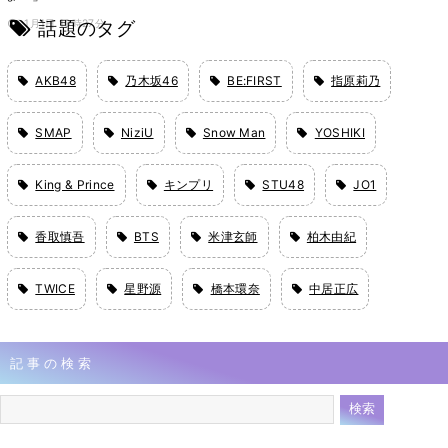
話題のタグ
1月1日 10時27分
AKB48
乃木坂46
BE:FIRST
指原莉乃
SMAP
NiziU
Snow Man
YOSHIKI
King & Prince
キンプリ
STU48
JO1
香取慎吾
BTS
米津玄師
柏木由紀
TWICE
星野源
橋本環奈
中居正広
記事の検索