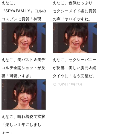
えなこ、
えなこ、色気たっぷり
『SPY×FAMILY』ヨルの
セクシーメイド姿に賞賛
コスプレに賞賛「神現
の声「ヤバイッすね」
る！」
2月1日 22時28分
2月3日 10時03分
えなこ、美バスト＆美デ
えなこ、セクシーバニー
コルテ全開ショットが反
が反響 美しい胸元＆網
響「可愛いすぎ」
タイツに「もう完璧だ」
1月30日 23時12分
1月5日 11時31分
えなこ、晴れ着姿で挨拶
「楽しい１年にしまし
ょ〜」