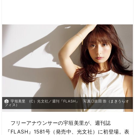
宇垣美里 (C）光文社／週刊『FLASH』 写真◎吉田 崇（まきうらオ
フィス）
フリーアナウンサーの宇垣美里が、週刊誌
『FLASH』1581号（発売中、光文社）に初登場。表