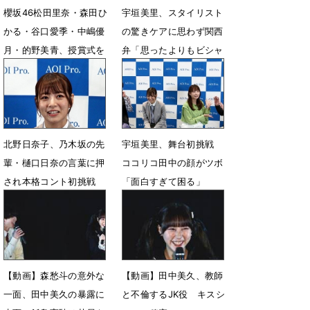
櫻坂46松田里奈・森田ひ
宇垣美里、スタイリスト
かる・谷口愛季・中嶋優
の驚きケアに思わず関西
月・的野美青、授賞式を
弁「思ったよりもビシャ
見守る
ビシャにするんやな」
3月31日 09時06分
6月24日 14時59分
北野日奈子、乃木坂の先
宇垣美里、舞台初挑戦
輩・樋口日奈の言葉に押
ココリコ田中の顔がツボ
され本格コント初挑戦
「面白すぎて困る」
6月1日 09時48分
6月1日 09時28分
【動画】森愁斗の意外な
【動画】田中美久、教師
一面、田中美久の暴露に
と不倫するJK役 キスシ