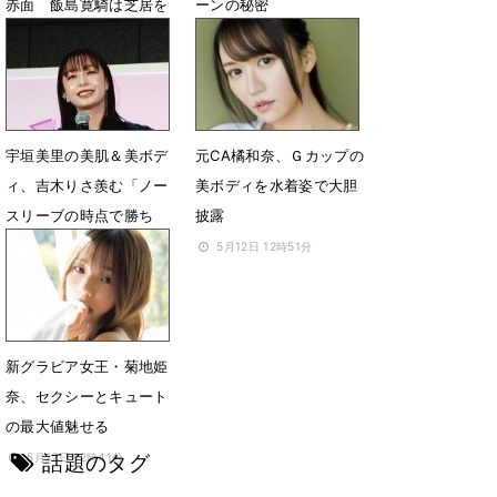
赤面 飯島寛騎は芝居を
ーンの秘密
絶賛
2月25日 22時49分
2月26日 08時14分
宇垣美里の美肌＆美ボデ
元CA橘和奈、Ｇカップの
ィ、吉木りさ羨む「ノー
美ボディを水着姿で大胆
スリーブの時点で勝ち
披露
組」
5月12日 12時51分
6月4日 13時57分
新グラビア女王・菊地姫
奈、セクシーとキュート
の最大値魅せる
話題のタグ
5月12日 12時41分