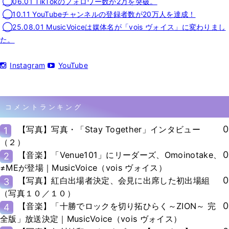
◯06.01 TikTokのフォロワー数が2万を突破。
◯10.11 YouTubeチャンネルの登録者数が20万人を達成！
◯25.08.01 MusicVoiceは媒体名が「vois ヴォイス」に変わりまし
た。
Instagram
YouTube
コメントランキング
0
【写真】写真・「Stay Together」インタビュー
1
（２）
0
【音楽】「Venue101」にリーダーズ、Omoinotake、
2
≠MEが登場｜MusicVoice（vois ヴォイス）
0
【写真】紅白出場者決定、会見に出席した初出場組
3
（写真１０／１０）
0
【音楽】「十勝でロックを切り拓ひらく～ZION～ 完
4
全版」放送決定｜MusicVoice（vois ヴォイス）