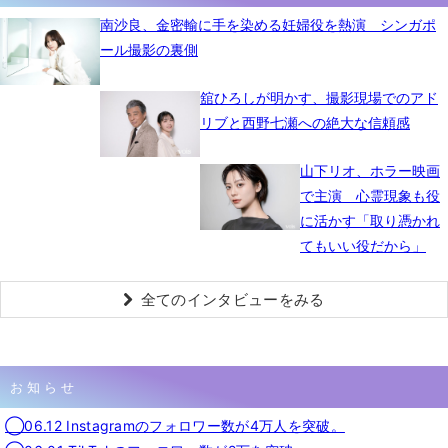
南沙良、金密輸に手を染める妊婦役を熱演 シンガポ
ール撮影の裏側
舘ひろしが明かす、撮影現場でのアド
リブと西野七瀬への絶大な信頼感
山下リオ、ホラー映画
で主演 心霊現象も役
に活かす「取り憑かれ
てもいい役だから」
全てのインタビューをみる
お知らせ
◯06.12 Instagramのフォロワー数が4万人を突破。