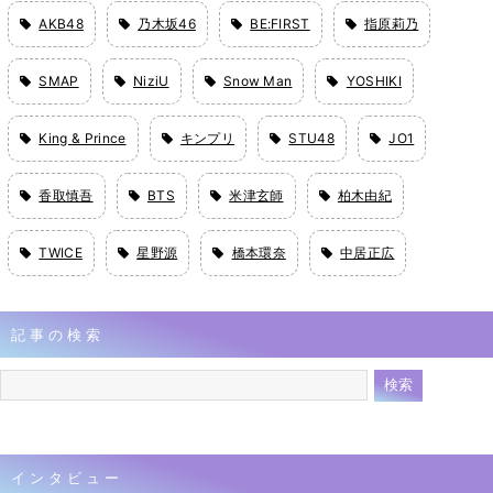
AKB48
乃木坂46
BE:FIRST
指原莉乃
SMAP
NiziU
Snow Man
YOSHIKI
King & Prince
キンプリ
STU48
JO1
香取慎吾
BTS
米津玄師
柏木由紀
TWICE
星野源
橋本環奈
中居正広
記事の検索
インタビュー