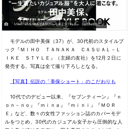
「MIHO TANAKA CASUAL-LIKE STYLE」（主婦の友社）
モデルの田中美保（37）が、30代初のスタイルブ
ック『ＭＩＨＯ ＴＡＮＡＫＡ ＣＡＳＵＡＬ－Ｌ
ＩＫＥ ＳＴＹＬＥ』（主婦の友社）を12月２日に
発売する。写真は全て撮り下ろしとなる。
【写真】伝説の「美保ショート」のこだわりも
10代でのデビュー以来、『セブンティーン』『ｎ
ｏｎ－ｎｏ』『ｍｉｎａ』『ｍｉｎｉ』『ＭＯＲ
Ｅ』など、数々の女性ファッション誌のカバーモデ
ルをつとめ、30代のカジュアル女子から圧倒的な人