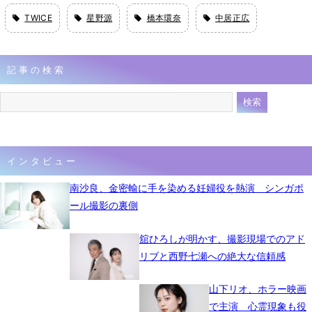
TWICE
星野源
橋本環奈
中居正広
記事の検索
インタビュー
南沙良、金密輸に手を染める妊婦役を熱演 シンガポ
ール撮影の裏側
舘ひろしが明かす、撮影現場でのアド
リブと西野七瀬への絶大な信頼感
山下リオ、ホラー映画
で主演 心霊現象も役