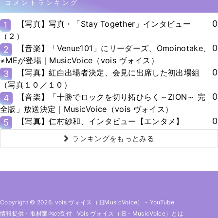
コメントランキング
0
【写真】写真・「Stay Together」インタビュー
1
（２）
0
【音楽】「Venue101」にリーダーズ、Omoinotake、
2
≠MEが登場｜MusicVoice（vois ヴォイス）
0
【写真】紅白出場者決定、会見に出席した初出場組
3
（写真１０／１０）
0
【音楽】「十勝でロックを切り拓ひらく～ZION～ 完
4
全版」放送決定｜MusicVoice（vois ヴォイス）
0
【写真】仁村紗和、インタビュー【エンタメ】
5
ランキングをもっとみる
Copyright © 2026. vois ヴォイス（旧MusicVoice）
-
YouTube
情報提供・取材案内の受付
Vois ヴォイス（旧・MusicVoice）とは