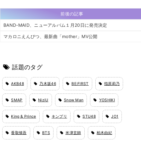
前後の記事
BAND-MAID、ニューアルバム１月20日に発売決定
マカロニえんぴつ、最新曲「mother」MV公開
話題のタグ
AKB48
乃木坂46
BE:FIRST
指原莉乃
SMAP
NiziU
Snow Man
YOSHIKI
King & Prince
キンプリ
STU48
JO1
香取慎吾
BTS
米津玄師
柏木由紀