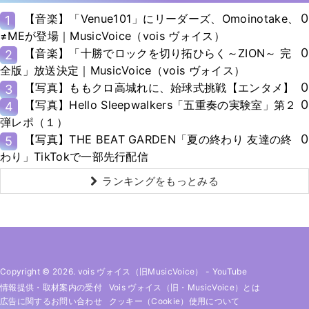
0
【音楽】「Venue101」にリーダーズ、Omoinotake、
1
≠MEが登場｜MusicVoice（vois ヴォイス）
0
【音楽】「十勝でロックを切り拓ひらく～ZION～ 完
2
全版」放送決定｜MusicVoice（vois ヴォイス）
0
【写真】ももクロ高城れに、始球式挑戦【エンタメ】
3
0
【写真】Hello Sleepwalkers「五重奏の実験室」第２
4
弾レポ（１）
0
【写真】THE BEAT GARDEN「夏の終わり 友達の終
5
わり」TikTokで一部先行配信
ランキングをもっとみる
Copyright © 2026. vois ヴォイス（旧MusicVoice）
-
YouTube
情報提供・取材案内の受付
Vois ヴォイス（旧・MusicVoice）とは
広告に関するお問い合わせ
クッキー（cookie）使用について