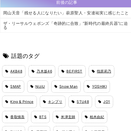
前後の記事
岡山天音「残せる人になりたい」萩原聖人・安達祐実に感じたこと
ザ・リーサルウェポンズ「奇跡的に合致」“新時代の最終兵器”に迫
る
話題のタグ
AKB48
乃木坂46
BE:FIRST
指原莉乃
SMAP
NiziU
Snow Man
YOSHIKI
King & Prince
キンプリ
STU48
JO1
香取慎吾
BTS
米津玄師
柏木由紀