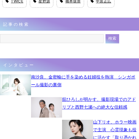
TWICE
星野源
橋本環奈
中居正広
記事の検索
インタビュー
南沙良、金密輸に手を染める妊婦役を熱演 シンガポ
ール撮影の裏側
舘ひろしが明かす、撮影現場でのアド
リブと西野七瀬への絶大な信頼感
山下リオ、ホラー映画
で主演 心霊現象も役
に活かす「取り憑かれ