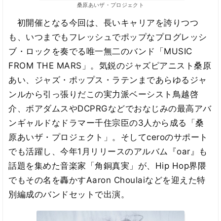
桑原あいザ・プロジェクト
初開催となる今回は、長いキャリアを誇りつつ
も、いつまでもフレッシュでポップなプログレッシ
ブ・ロックを奏でる唯一無二のバンド「MUSIC
FROM THE MARS」。気鋭のジャズピアニスト桑原
あい、ジャズ・ポップス・ラテンまであらゆるジャ
ンルから引っ張りだこの実力派ベーシスト鳥越啓
介、ボアダムスやDCPRGなどでおなじみの最高アバ
ンギャルドなドラマー千住宗臣の3人から成る「桑
原あいザ・プロジェクト」。そしてceroのサポート
でも活躍し、今年1月リリースのアルバム『oar』も
話題を集めた音楽家「角銅真実」が、Hip Hop界隈
でもその名を轟かすAaron Choulaiなどを迎えた特
別編成のバンドセットで出演。