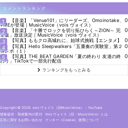
コメントランキング
0
【音楽】「Venue101」にリーダーズ、Omoinotake、
1
≠MEが登場｜MusicVoice（vois ヴォイス）
0
【音楽】「十勝でロックを切り拓ひらく～ZION～ 完
2
全版」放送決定｜MusicVoice（vois ヴォイス）
0
【写真】ももクロ高城れに、始球式挑戦【エンタメ】
3
0
【写真】Hello Sleepwalkers「五重奏の実験室」第２
4
弾レポ（１）
0
【写真】THE BEAT GARDEN「夏の終わり 友達の終
5
わり」TikTokで一部先行配信
ランキングをもっとみる
Copyright © 2026. vois ヴォイス（旧MusicVoice）
-
YouTube
情報提供・取材案内の受付
Vois ヴォイス（旧・MusicVoice）とは
広告に関するお問い合わせ
クッキー（cookie）使用について