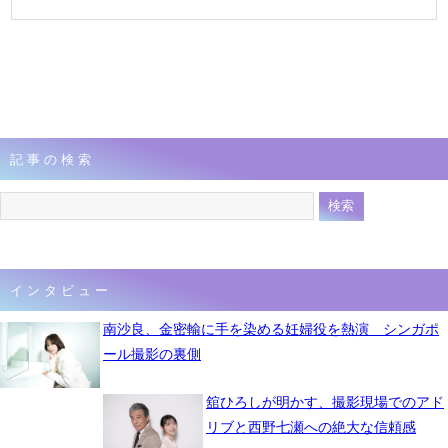
記事の検索
インタビュー
南沙良、金密輸に手を染める妊婦役を熱演 シンガポ
ール撮影の裏側
舘ひろしが明かす、撮影現場でのアド
リブと西野七瀬への絶大な信頼感