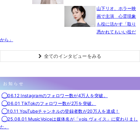
山下リオ、ホラー映
画で主演 心霊現象
も役に活かす「取り
憑かれてもいい役だ
から」
全てのインタビューをみる
お知らせ
◯06.12 Instagramのフォロワー数が4万人を突破。
◯06.01 TikTokのフォロワー数が2万を突破。
◯10.11 YouTubeチャンネルの登録者数が20万人を達成！
◯25.08.01 MusicVoiceは媒体名が「vois ヴォイス」に変わりまし
た。