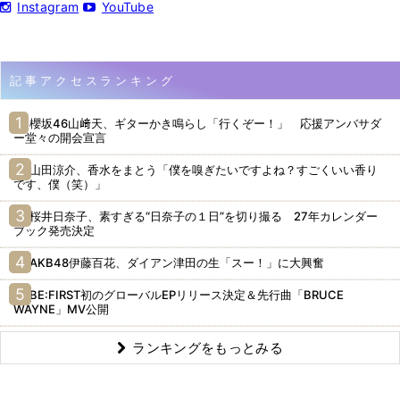
Instagram
YouTube
記事アクセスランキング
櫻坂46山﨑天、ギターかき鳴らし「行くぞー！」 応援アンバサダ
ー堂々の開会宣言
山田涼介、香水をまとう「僕を嗅ぎたいですよね？すごくいい香り
です、僕（笑）」
桜井日奈子、素すぎる“日奈子の１日”を切り撮る 27年カレンダー
ブック発売決定
AKB48伊藤百花、ダイアン津田の生「スー！」に大興奮
BE:FIRST初のグローバルEPリリース決定＆先行曲「BRUCE
WAYNE」MV公開
ランキングをもっとみる