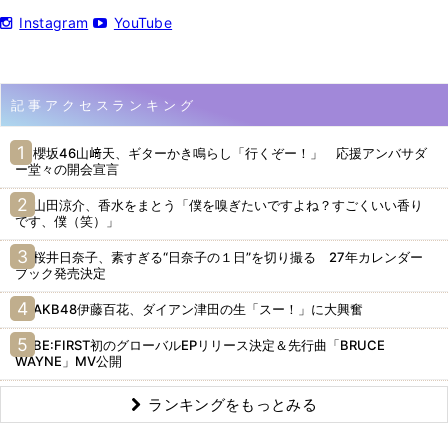
Instagram
YouTube
記事アクセスランキング
櫻坂46山﨑天、ギターかき鳴らし「行くぞー！」 応援アンバサダ
ー堂々の開会宣言
山田涼介、香水をまとう「僕を嗅ぎたいですよね？すごくいい香り
です、僕（笑）」
桜井日奈子、素すぎる“日奈子の１日”を切り撮る 27年カレンダー
ブック発売決定
AKB48伊藤百花、ダイアン津田の生「スー！」に大興奮
BE:FIRST初のグローバルEPリリース決定＆先行曲「BRUCE
WAYNE」MV公開
ランキングをもっとみる