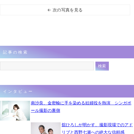
← 次の写真を見る
記事の検索
インタビュー
南沙良、金密輸に手を染める妊婦役を熱演 シンガポ
ール撮影の裏側
舘ひろしが明かす、撮影現場でのアド
リブと西野七瀬への絶大な信頼感