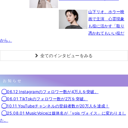
山下リオ、ホラー映
画で主演 心霊現象
も役に活かす「取り
憑かれてもいい役だ
から」
全てのインタビューをみる
お知らせ
◯06.12 Instagramのフォロワー数が4万人を突破。
◯06.01 TikTokのフォロワー数が2万を突破。
◯10.11 YouTubeチャンネルの登録者数が20万人を達成！
◯25.08.01 MusicVoiceは媒体名が「vois ヴォイス」に変わりまし
た。