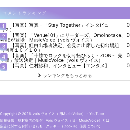
コメントランキング
0
【写真】写真・「Stay Together」インタビュー
1
（２）
0
【音楽】「Venue101」にリーダーズ、Omoinotake、
2
≠MEが登場｜MusicVoice（vois ヴォイス）
0
【写真】紅白出場者決定、会見に出席した初出場組
3
（写真１０／１０）
0
【音楽】「十勝でロックを切り拓ひらく～ZION～ 完
4
全版」放送決定｜MusicVoice（vois ヴォイス）
0
【写真】仁村紗和、インタビュー【エンタメ】
5
ランキングをもっとみる
Copyright © 2026. vois ヴォイス（旧MusicVoice）
-
YouTube
情報提供・取材案内の受付
Vois ヴォイス（旧・MusicVoice）とは
広告に関するお問い合わせ
クッキー（cookie）使用について