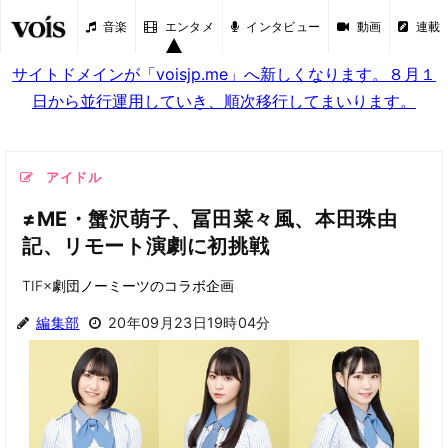
音楽
エンタメ
インタビュー
動画
連載
サイトドメインが「voisjp.me」へ新しくなります。８月１
日から並行運用していき、順次移行してまいります。
アイドル
≠ME・蟹沢萌子、冨田菜々風、本田珠由
記、リモート演劇に初挑戦
TIF×劇団ノーミーツのコラボ企画
編集部
20年09月23日19時04分