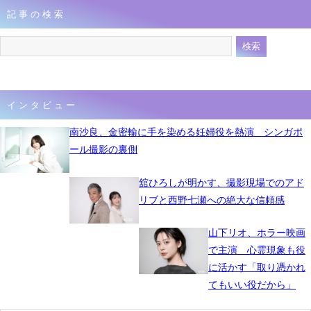
記事の検索
2月16日 10時12分
インタビュー
南沙良、金密輸に手を染める妊婦役を熱演 シンガポ
ール撮影の裏側
舘ひろしが明かす、撮影現場でのアド
リブと西野七瀬への絶大な信頼感
山下リオ、ホラー映画
で主演 心霊現象も役
に活かす「取り憑かれ
てもいい役だから」