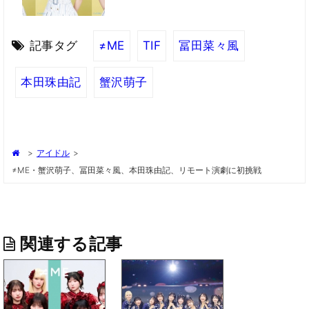
記事タグ
≠ME
TIF
冨田菜々風
本田珠由記
蟹沢萌子
>
アイドル
>
≠ME・蟹沢萌子、冨田菜々風、本田珠由記、リモート演劇に初挑戦
関連する記事