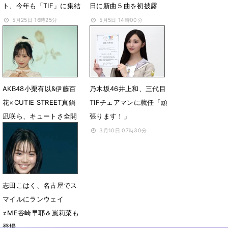
ト、今年も「TIF」に集結
日に新曲５曲を初披露
5月25日 16時25分
5月5日 14時00分
AKB48小栗有以&伊藤百
乃木坂46井上和、三代目
花×CUTIE STREET真鍋
TIFチェアマンに就任「頑
凪咲ら、キュートさ全開
張ります！」
ランウェイ
3月10日 07時30分
4月20日 07時38分
志田こはく、名古屋でス
マイルにランウェイ
≠ME谷崎早耶＆嵐莉菜も
登場