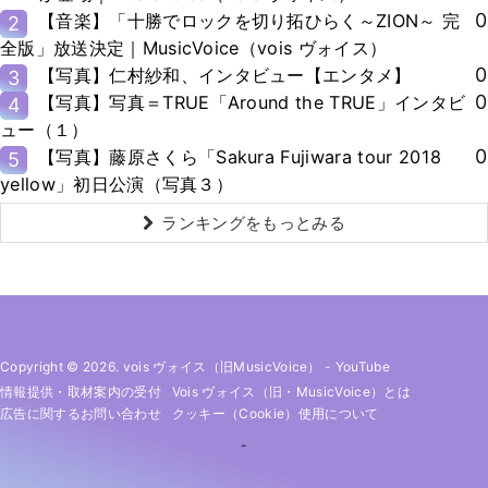
0
【音楽】「十勝でロックを切り拓ひらく～ZION～ 完
2
全版」放送決定｜MusicVoice（vois ヴォイス）
0
【写真】仁村紗和、インタビュー【エンタメ】
3
0
【写真】写真＝TRUE「Around the TRUE」インタビ
4
ュー（１）
0
【写真】藤原さくら「Sakura Fujiwara tour 2018
5
yellow」初日公演（写真３）
ランキングをもっとみる
Copyright © 2026. vois ヴォイス（旧MusicVoice）
-
YouTube
情報提供・取材案内の受付
Vois ヴォイス（旧・MusicVoice）とは
広告に関するお問い合わせ
クッキー（cookie）使用について
-