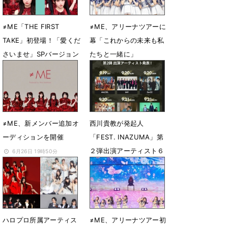
≠ME「THE FIRST
≠ME、アリーナツアーに
TAKE」初登場！「愛くだ
幕「これからの未来も私
さいませ」SPバージョン
たちと一緒に」
一発撮り
7月19日 19時21分
7月31日 20時47分
≠ME、新メンバー追加オ
西川貴教が発起人
ーディションを開催
「FEST. INAZUMA」第
２弾出演アーティスト６
6月26日 19時50分
組を発表
6月5日 17時03分
ハロプロ所属アーティス
≠ME、アリーナツアー初