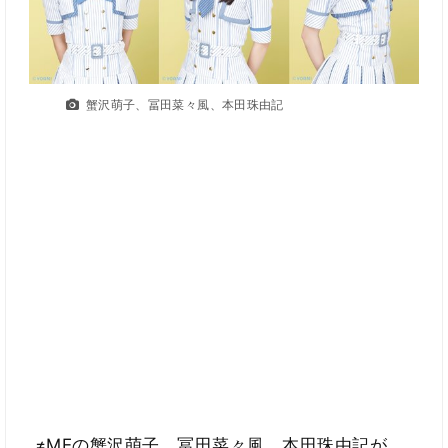
蟹沢萌子、冨田菜々風、本田珠由記
≠MEの蟹沢萌子、冨田菜々風、本田珠由記が、