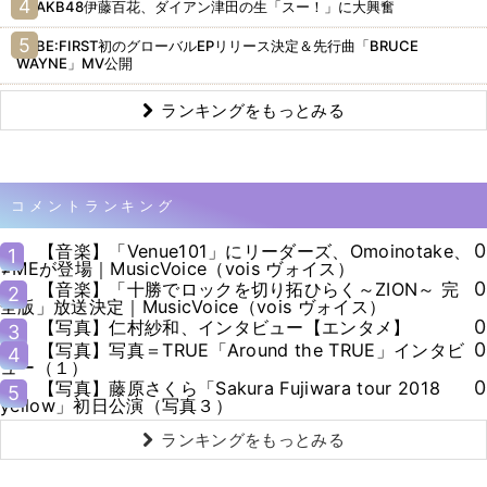
AKB48伊藤百花、ダイアン津田の生「スー！」に大興奮
BE:FIRST初のグローバルEPリリース決定＆先行曲「BRUCE
WAYNE」MV公開
ランキングをもっとみる
コメントランキング
0
【音楽】「Venue101」にリーダーズ、Omoinotake、
1
≠MEが登場｜MusicVoice（vois ヴォイス）
0
【音楽】「十勝でロックを切り拓ひらく～ZION～ 完
2
全版」放送決定｜MusicVoice（vois ヴォイス）
0
【写真】仁村紗和、インタビュー【エンタメ】
3
0
【写真】写真＝TRUE「Around the TRUE」インタビ
4
ュー（１）
0
【写真】藤原さくら「Sakura Fujiwara tour 2018
5
yellow」初日公演（写真３）
ランキングをもっとみる