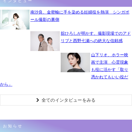
インタビュー
南沙良、金密輸に手を染める妊婦役を熱演 シンガポ
ール撮影の裏側
舘ひろしが明かす、撮影現場でのアド
リブと西野七瀬への絶大な信頼感
山下リオ、ホラー映
画で主演 心霊現象
も役に活かす「取り
憑かれてもいい役だ
から」
全てのインタビューをみる
お知らせ