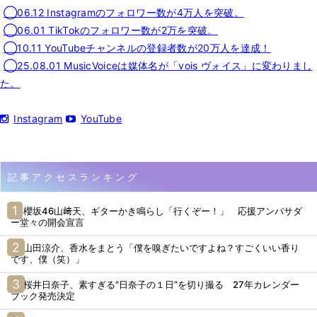
◯06.12 Instagramのフォロワー数が4万人を突破。
◯06.01 TikTokのフォロワー数が2万を突破。
◯10.11 YouTubeチャンネルの登録者数が20万人を達成！
◯25.08.01 MusicVoiceは媒体名が「vois ヴォイス」に変わりまし
た。
Instagram
YouTube
記事アクセスランキング
櫻坂46山﨑天、ギターかき鳴らし「行くぞー！」 応援アンバサダ
ー堂々の開会宣言
山田涼介、香水をまとう「僕を嗅ぎたいですよね？すごくいい香り
です、僕（笑）」
桜井日奈子、素すぎる“日奈子の１日”を切り撮る 27年カレンダー
ブック発売決定