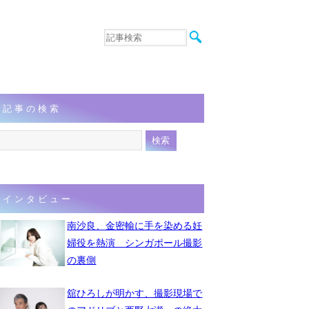
音楽
エンタメ
インタビュー
動画
記事の検索
連載
フォト
インタビュー
南沙良、金密輸に手を染める妊
婦役を熱演 シンガポール撮影
の裏側
舘ひろしが明かす、撮影現場で