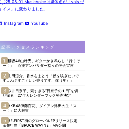
◯25.08.01 MusicVoiceは媒体名が「vois ヴ
ォイス」に変わりました。
Instagram
YouTube
記事アクセスランキング
櫻坂46山﨑天、ギターかき鳴らし「行くぞ
ー！」 応援アンバサダー堂々の開会宣言
山田涼介、香水をまとう「僕を嗅ぎたいで
すよね？すごくいい香りです、僕（笑）」
桜井日奈子、素すぎる“日奈子の１日”を切
り撮る 27年カレンダーブック発売決定
AKB48伊藤百花、ダイアン津田の生「ス
ー！」に大興奮
BE:FIRST初のグローバルEPリリース決定
＆先行曲「BRUCE WAYNE」MV公開