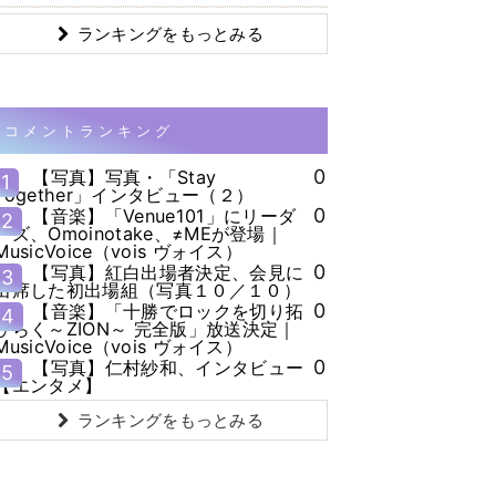
ランキングをもっとみる
コメントランキング
0
【写真】写真・「Stay
1
Together」インタビュー（２）
0
【音楽】「Venue101」にリーダ
2
ーズ、Omoinotake、≠MEが登場｜
MusicVoice（vois ヴォイス）
0
【写真】紅白出場者決定、会見に
3
出席した初出場組（写真１０／１０）
0
【音楽】「十勝でロックを切り拓
4
ひらく～ZION～ 完全版」放送決定｜
MusicVoice（vois ヴォイス）
0
【写真】仁村紗和、インタビュー
5
【エンタメ】
ランキングをもっとみる