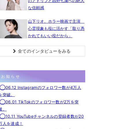
のアドリブと西野七瀬への絶大
な信頼感
山下リオ、ホラー映画で主演
心霊現象も役に活かす「取り憑
かれてもいい役だから」
全てのインタビューをみる
お知らせ
◯06.12 Instagramのフォロワー数が4万人
を突破。
◯06.01 TikTokのフォロワー数が2万を突
破。
◯10.11 YouTubeチャンネルの登録者数が20
万人を達成！