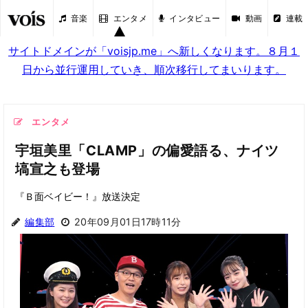
音楽
エンタメ
インタビュー
動画
連載
サイトドメインが「voisjp.me」へ新しくなります。８月１
日から並行運用していき、順次移行してまいります。
エンタメ
宇垣美里「CLAMP」の偏愛語る、ナイツ
塙宣之も登場
『Ｂ面ベイビー！』放送決定
編集部
20年09月01日17時11分