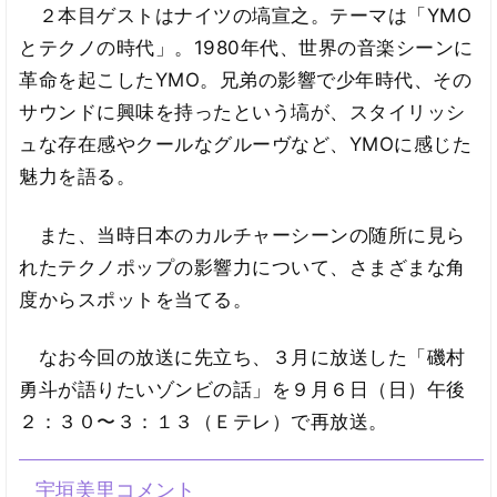
２本目ゲストはナイツの塙宣之。テーマは「YMO
とテクノの時代」。1980年代、世界の音楽シーンに
革命を起こしたYMO。兄弟の影響で少年時代、その
サウンドに興味を持ったという塙が、スタイリッシ
ュな存在感やクールなグルーヴなど、YMOに感じた
魅力を語る。
また、当時日本のカルチャーシーンの随所に見ら
れたテクノポップの影響力について、さまざまな角
度からスポットを当てる。
なお今回の放送に先立ち、３月に放送した「磯村
勇斗が語りたいゾンビの話」を９月６日（日）午後
２：３０〜３：１３（Ｅテレ）で再放送。
宇垣美里コメント