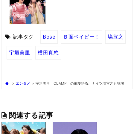
記事タグ
Bose
Ｂ面ベイビー！
塙宣之
宇垣美里
横田真悠
>
エンタメ
>
宇垣美里「CLAMP」の偏愛語る、ナイツ塙宣之も登場
関連する記事