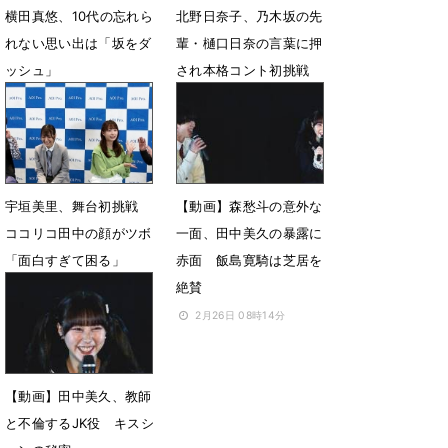
横田真悠、10代の忘れら
北野日奈子、乃木坂の先
れない思い出は「坂をダ
輩・樋口日奈の言葉に押
ッシュ」
され本格コント初挑戦
3月26日 19時34分
6月1日 09時48分
宇垣美里、舞台初挑戦
【動画】森愁斗の意外な
ココリコ田中の顔がツボ
一面、田中美久の暴露に
「面白すぎて困る」
赤面 飯島寛騎は芝居を
絶賛
6月1日 09時28分
2月26日 08時14分
【動画】田中美久、教師
と不倫するJK役 キスシ