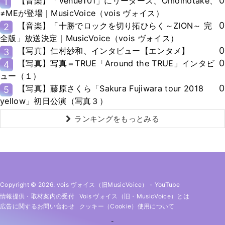
0
【音楽】「Venue101」にリーダーズ、Omoinotake、
1
≠MEが登場｜MusicVoice（vois ヴォイス）
0
【音楽】「十勝でロックを切り拓ひらく～ZION～ 完
2
全版」放送決定｜MusicVoice（vois ヴォイス）
0
【写真】仁村紗和、インタビュー【エンタメ】
3
0
【写真】写真＝TRUE「Around the TRUE」インタビ
4
ュー（１）
0
【写真】藤原さくら「Sakura Fujiwara tour 2018
5
yellow」初日公演（写真３）
ランキングをもっとみる
Copyright © 2026. vois ヴォイス（旧MusicVoice）
-
YouTube
情報提供・取材案内の受付
Vois ヴォイス（旧・MusicVoice）とは
広告に関するお問い合わせ
クッキー（cookie）使用について
-