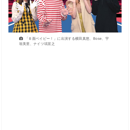
「Ｂ面ベイビー！」に出演する横田真悠、Bose、宇
垣美里、ナイツ塙宣之