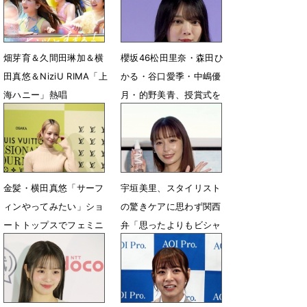
畑芽育＆久間田琳加＆横
櫻坂46松田里奈・森田ひ
田真悠＆NiziU RIMA「上
かる・谷口愛季・中嶋優
海ハニー」熱唱
月・的野美青、授賞式を
見守る
7月9日 08時09分
3月31日 09時06分
金髪・横田真悠「サーフ
宇垣美里、スタイリスト
ィンやってみたい」ショ
の驚きケアに思わず関西
ートトップスでフェミニ
弁「思ったよりもビシャ
ンなルック
ビシャにするんやな」
7月22日 10時37分
6月24日 14時59分