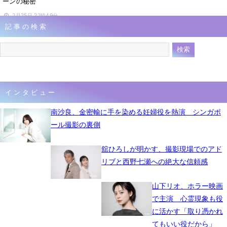
ーンの秘密
2月25日 22時49分
記事の検索
インタビュー
南沙良、金密輸に手を染める妊婦役を熱演 シンガポ
ール撮影の裏側
舘ひろしが明かす、撮影現場でのアド
リブと西野七瀬への絶大な信頼感
山下リオ、ホラー映画
で主演 心霊現象も役
に活かす「取り憑かれ
てもいい役だから」