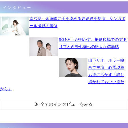
インタビュー
南沙良、金密輸に手を染める妊婦役を熱演 シンガポ
ール撮影の裏側
舘ひろしが明かす、撮影現場でのアド
リブと西野七瀬への絶大な信頼感
山下リオ、ホラー映
画で主演 心霊現象
も役に活かす「取り
憑かれてもいい役だ
から」
全てのインタビューをみる