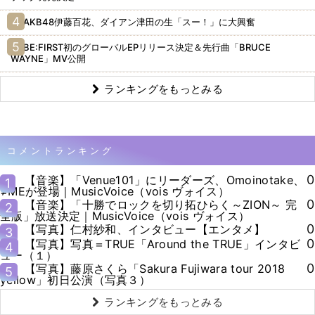
AKB48伊藤百花、ダイアン津田の生「スー！」に大興奮
BE:FIRST初のグローバルEPリリース決定＆先行曲「BRUCE
WAYNE」MV公開
ランキングをもっとみる
コメントランキング
0
【音楽】「Venue101」にリーダーズ、Omoinotake、
1
≠MEが登場｜MusicVoice（vois ヴォイス）
0
【音楽】「十勝でロックを切り拓ひらく～ZION～ 完
2
全版」放送決定｜MusicVoice（vois ヴォイス）
0
【写真】仁村紗和、インタビュー【エンタメ】
3
0
【写真】写真＝TRUE「Around the TRUE」インタビ
4
ュー（１）
0
【写真】藤原さくら「Sakura Fujiwara tour 2018
5
yellow」初日公演（写真３）
ランキングをもっとみる