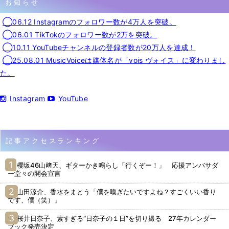
お知らせ
◯06.12 Instagramのフォロワー数が4万人を突破。
◯06.01 TikTokのフォロワー数が2万を突破。
◯10.11 YouTubeチャンネルの登録者数が20万人を達成！
◯25.08.01 MusicVoiceは媒体名が「vois ヴォイス」に変わりまし
た。
Instagram
YouTube
記事アクセスランキング
櫻坂46山﨑天、ギターかき鳴らし「行くぞー！」 応援アンバサダ
ー堂々の開会宣言
山田涼介、香水をまとう「僕を嗅ぎたいですよね？すごくいい香り
です、僕（笑）」
桜井日奈子、素すぎる“日奈子の１日”を切り撮る 27年カレンダー
ブック発売決定