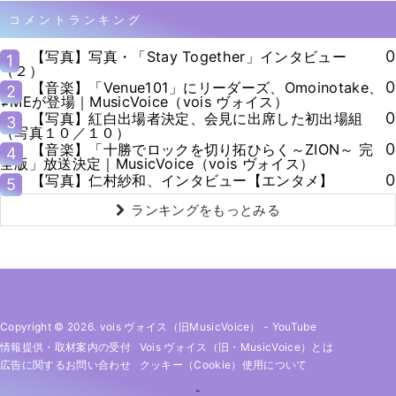
コメントランキング
0
【写真】写真・「Stay Together」インタビュー
1
（２）
0
【音楽】「Venue101」にリーダーズ、Omoinotake、
2
≠MEが登場｜MusicVoice（vois ヴォイス）
0
【写真】紅白出場者決定、会見に出席した初出場組
3
（写真１０／１０）
0
【音楽】「十勝でロックを切り拓ひらく～ZION～ 完
4
全版」放送決定｜MusicVoice（vois ヴォイス）
0
【写真】仁村紗和、インタビュー【エンタメ】
5
ランキングをもっとみる
Copyright © 2026. vois ヴォイス（旧MusicVoice）
-
YouTube
情報提供・取材案内の受付
Vois ヴォイス（旧・MusicVoice）とは
広告に関するお問い合わせ
クッキー（cookie）使用について
-