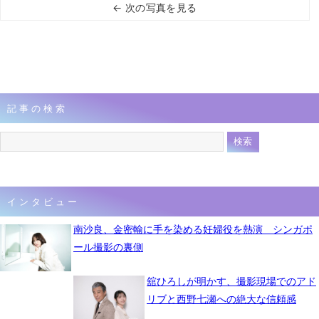
← 次の写真を見る
記事の検索
インタビュー
南沙良、金密輸に手を染める妊婦役を熱演 シンガポ
ール撮影の裏側
舘ひろしが明かす、撮影現場でのアド
リブと西野七瀬への絶大な信頼感