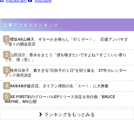
Instagram
YouTube
記事アクセスランキング
櫻坂46山﨑天、ギターかき鳴らし「行くぞー！」 応援アンバサダ
ー堂々の開会宣言
山田涼介、香水をまとう「僕を嗅ぎたいですよね？すごくいい香り
です、僕（笑）」
桜井日奈子、素すぎる“日奈子の１日”を切り撮る 27年カレンダー
ブック発売決定
AKB48伊藤百花、ダイアン津田の生「スー！」に大興奮
BE:FIRST初のグローバルEPリリース決定＆先行曲「BRUCE
WAYNE」MV公開
ランキングをもっとみる