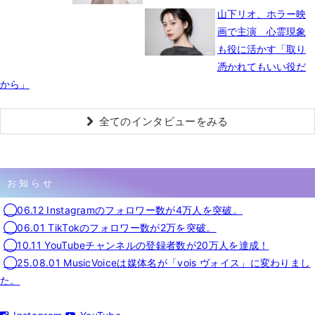
山下リオ、ホラー映
画で主演 心霊現象
も役に活かす「取り
憑かれてもいい役だ
から」
全てのインタビューをみる
お知らせ
◯06.12 Instagramのフォロワー数が4万人を突破。
◯06.01 TikTokのフォロワー数が2万を突破。
◯10.11 YouTubeチャンネルの登録者数が20万人を達成！
◯25.08.01 MusicVoiceは媒体名が「vois ヴォイス」に変わりまし
た。