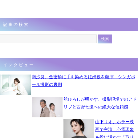
記事の検索
インタビュー
南沙良、金密輸に手を染める妊婦役を熱演 シンガポ
ール撮影の裏側
舘ひろしが明かす、撮影現場でのアド
リブと西野七瀬への絶大な信頼感
山下リオ、ホラー映
画で主演 心霊現象
も役に活かす「取り