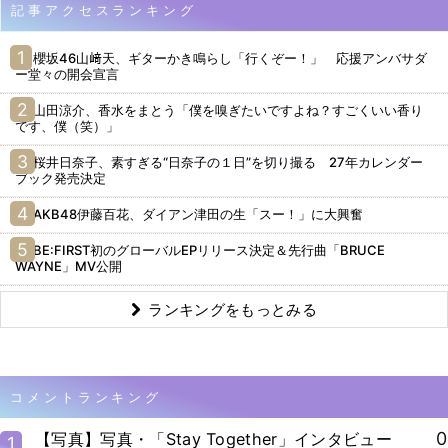
記事アクセスランキング
櫻坂46山﨑天、ギターかき鳴らし「行くぞー！」 応援アンバサダ
ー堂々の開会宣言
山田涼介、香水をまとう「僕を嗅ぎたいですよね？すごくいい香り
です、僕（笑）」
桜井日奈子、素すぎる“日奈子の１日”を切り撮る 27年カレンダー
ブック発売決定
AKB48伊藤百花、ダイアン津田の生「スー！」に大興奮
BE:FIRST初のグローバルEPリリース決定＆先行曲「BRUCE
WAYNE」MV公開
ランキングをもっとみる
コメントランキング
0
【写真】写真・「Stay Together」インタビュー
1