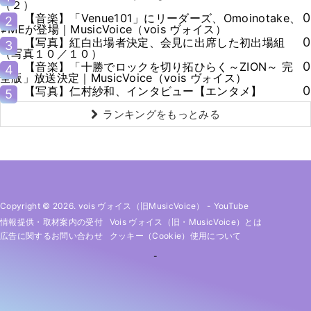
（２）
0
【音楽】「Venue101」にリーダーズ、Omoinotake、
2
≠MEが登場｜MusicVoice（vois ヴォイス）
0
【写真】紅白出場者決定、会見に出席した初出場組
3
（写真１０／１０）
0
【音楽】「十勝でロックを切り拓ひらく～ZION～ 完
4
全版」放送決定｜MusicVoice（vois ヴォイス）
0
【写真】仁村紗和、インタビュー【エンタメ】
5
ランキングをもっとみる
Copyright © 2026. vois ヴォイス（旧MusicVoice）
-
YouTube
情報提供・取材案内の受付
Vois ヴォイス（旧・MusicVoice）とは
広告に関するお問い合わせ
クッキー（cookie）使用について
-