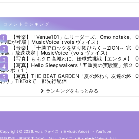
コメントランキング
0
【音楽】「Venue101」にリーダーズ、Omoinotake、
1
≠MEが登場｜MusicVoice（vois ヴォイス）
0
【音楽】「十勝でロックを切り拓ひらく～ZION～ 完
2
全版」放送決定｜MusicVoice（vois ヴォイス）
0
【写真】ももクロ高城れに、始球式挑戦【エンタメ】
3
0
【写真】Hello Sleepwalkers「五重奏の実験室」第２
4
弾レポ（１）
0
【写真】THE BEAT GARDEN「夏の終わり 友達の終
5
わり」TikTokで一部先行配信
ランキングをもっとみる
Copyright © 2026. vois ヴォイス（旧MusicVoice）
-
YouTube
情報提供・取材案内の受付
Vois ヴォイス（旧・MusicVoice）とは