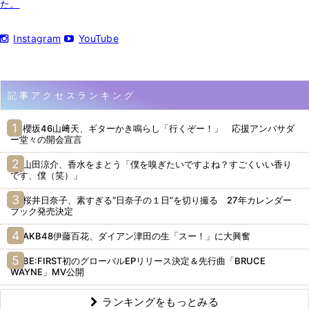
た。
Instagram
YouTube
記事アクセスランキング
櫻坂46山﨑天、ギターかき鳴らし「行くぞー！」 応援アンバサダ
ー堂々の開会宣言
山田涼介、香水をまとう「僕を嗅ぎたいですよね？すごくいい香り
です、僕（笑）」
桜井日奈子、素すぎる“日奈子の１日”を切り撮る 27年カレンダー
ブック発売決定
AKB48伊藤百花、ダイアン津田の生「スー！」に大興奮
BE:FIRST初のグローバルEPリリース決定＆先行曲「BRUCE
WAYNE」MV公開
ランキングをもっとみる