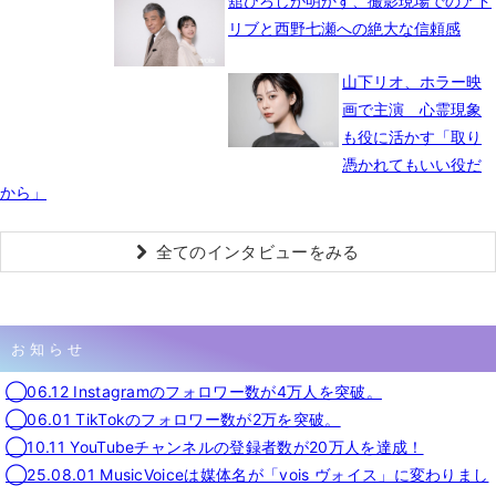
舘ひろしが明かす、撮影現場でのアド
リブと西野七瀬への絶大な信頼感
山下リオ、ホラー映
画で主演 心霊現象
も役に活かす「取り
憑かれてもいい役だ
から」
全てのインタビューをみる
お知らせ
◯06.12 Instagramのフォロワー数が4万人を突破。
◯06.01 TikTokのフォロワー数が2万を突破。
◯10.11 YouTubeチャンネルの登録者数が20万人を達成！
◯25.08.01 MusicVoiceは媒体名が「vois ヴォイス」に変わりまし