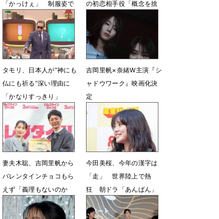
「かっけぇ」 制服姿で
の初恋相手役「概念を捨
会見
てて演じ切りたい」
3月31日 07時36分
3月17日 07時30分
タモリ、日本人が“神にも
吉岡里帆×奈緒W主演『シ
仏にも祈る”深い理由に
ャドウワーク』映画化決
「かなりすっきり」
定
3月6日 07時00分
2月20日 17時00分
妻夫木聡、吉岡里帆から
今田美桜、今年の漢字は
バレンタインチョコもら
「走」 世界陸上で熱
えず「義理もないのか
狂 朝ドラ「あんぱん」
よ！」
で走り抜け
2月3日 21時39分
12月1日 08時16分