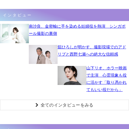
インタビュー
南沙良、金密輸に手を染める妊婦役を熱演 シンガポ
ール撮影の裏側
舘ひろしが明かす、撮影現場でのアド
リブと西野七瀬への絶大な信頼感
山下リオ、ホラー映画
で主演 心霊現象も役
に活かす「取り憑かれ
てもいい役だから」
全てのインタビューをみる