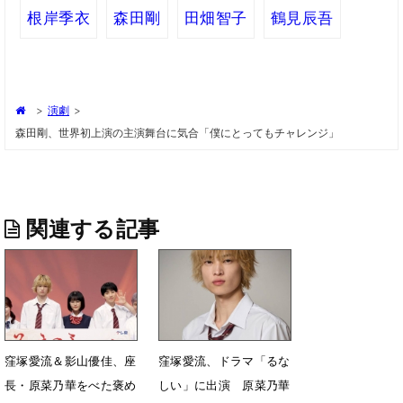
根岸季衣
森田剛
田畑智子
鶴見辰吾
>
演劇
>
森田剛、世界初上演の主演舞台に気合「僕にとってもチャレンジ」
関連する記事
窪塚愛流＆影山優佳、座
窪塚愛流、ドラマ「るな
長・原菜乃華をべた褒め
しい」に出演 原菜乃華