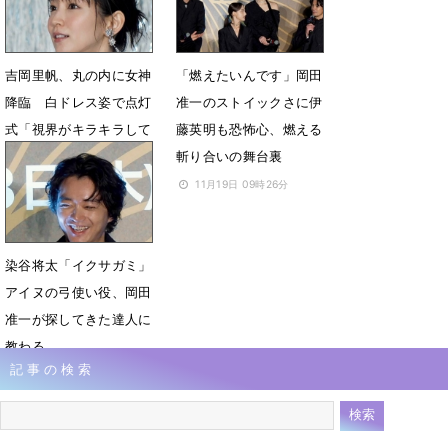
吉岡里帆、丸の内に女神
「燃えたいんです」岡田
降臨 白ドレス姿で点灯
准一のストイックさに伊
式「視界がキラキラして
藤英明も恐怖心、燃える
楽しい」
斬り合いの舞台裏
11月19日 17時53分
11月19日 09時26分
染谷将太「イクサガミ」
アイヌの弓使い役、岡田
准一が探してきた達人に
教わる
記事の検索
11月19日 08時54分