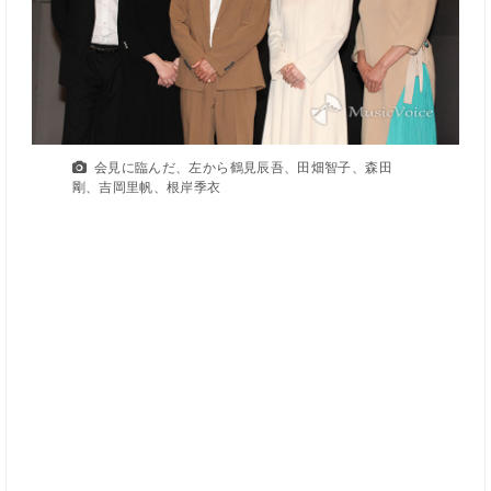
会見に臨んだ、左から鶴見辰吾、田畑智子、森田
剛、吉岡里帆、根岸季衣