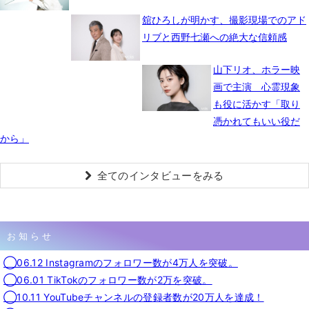
舘ひろしが明かす、撮影現場でのアド
リブと西野七瀬への絶大な信頼感
山下リオ、ホラー映
画で主演 心霊現象
も役に活かす「取り
憑かれてもいい役だ
から」
全てのインタビューをみる
お知らせ
◯06.12 Instagramのフォロワー数が4万人を突破。
◯06.01 TikTokのフォロワー数が2万を突破。
◯10.11 YouTubeチャンネルの登録者数が20万人を達成！