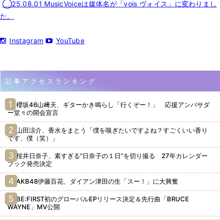
◯25.08.01 MusicVoiceは媒体名が「vois ヴォイス」に変わりまし
た。
Instagram
YouTube
記事アクセスランキング
櫻坂46山﨑天、ギターかき鳴らし「行くぞー！」 応援アンバサダ
ー堂々の開会宣言
山田涼介、香水をまとう「僕を嗅ぎたいですよね？すごくいい香り
です、僕（笑）」
桜井日奈子、素すぎる“日奈子の１日”を切り撮る 27年カレンダー
ブック発売決定
AKB48伊藤百花、ダイアン津田の生「スー！」に大興奮
BE:FIRST初のグローバルEPリリース決定＆先行曲「BRUCE
WAYNE」MV公開