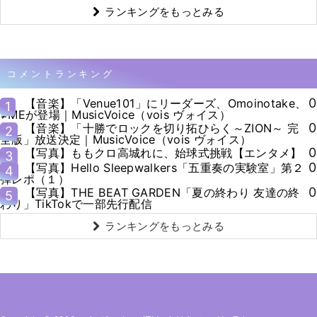
ランキングをもっとみる
コメントランキング
0
【音楽】「Venue101」にリーダーズ、Omoinotake、
1
≠MEが登場｜MusicVoice（vois ヴォイス）
0
【音楽】「十勝でロックを切り拓ひらく～ZION～ 完
2
全版」放送決定｜MusicVoice（vois ヴォイス）
0
【写真】ももクロ高城れに、始球式挑戦【エンタメ】
3
0
【写真】Hello Sleepwalkers「五重奏の実験室」第２
4
弾レポ（１）
0
【写真】THE BEAT GARDEN「夏の終わり 友達の終
5
わり」TikTokで一部先行配信
ランキングをもっとみる