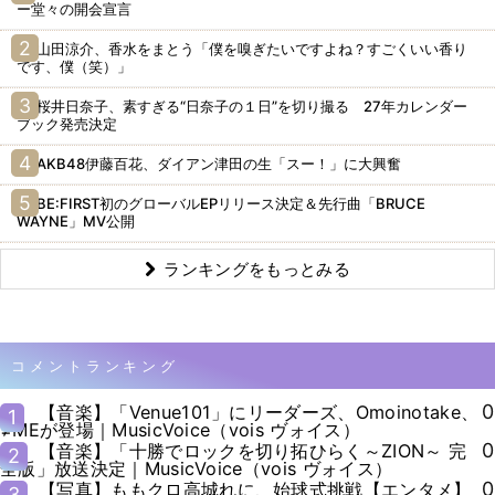
ー堂々の開会宣言
山田涼介、香水をまとう「僕を嗅ぎたいですよね？すごくいい香り
です、僕（笑）」
桜井日奈子、素すぎる“日奈子の１日”を切り撮る 27年カレンダー
ブック発売決定
AKB48伊藤百花、ダイアン津田の生「スー！」に大興奮
BE:FIRST初のグローバルEPリリース決定＆先行曲「BRUCE
WAYNE」MV公開
ランキングをもっとみる
コメントランキング
0
【音楽】「Venue101」にリーダーズ、Omoinotake、
1
≠MEが登場｜MusicVoice（vois ヴォイス）
0
【音楽】「十勝でロックを切り拓ひらく～ZION～ 完
2
全版」放送決定｜MusicVoice（vois ヴォイス）
0
【写真】ももクロ高城れに、始球式挑戦【エンタメ】
3