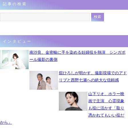
記事の検索
インタビュー
南沙良、金密輸に手を染める妊婦役を熱演 シンガポ
ール撮影の裏側
舘ひろしが明かす、撮影現場でのアド
リブと西野七瀬への絶大な信頼感
山下リオ、ホラー映
画で主演 心霊現象
も役に活かす「取り
憑かれてもいい役だ
から」