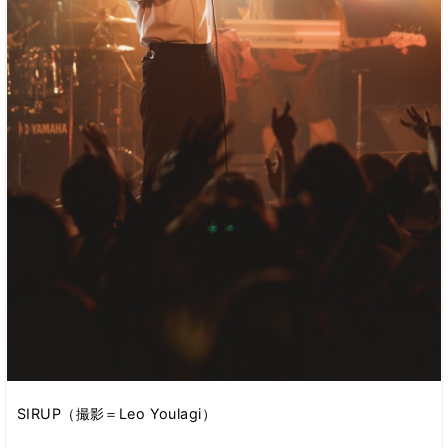
SIRUP（撮影＝Leo Youlagi）