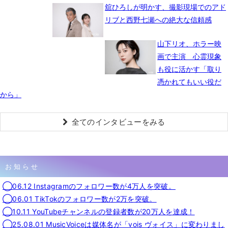
舘ひろしが明かす、撮影現場でのアド
リブと西野七瀬への絶大な信頼感
山下リオ、ホラー映
画で主演 心霊現象
も役に活かす「取り
憑かれてもいい役だ
から」
全てのインタビューをみる
お知らせ
◯06.12 Instagramのフォロワー数が4万人を突破。
◯06.01 TikTokのフォロワー数が2万を突破。
◯10.11 YouTubeチャンネルの登録者数が20万人を達成！
◯25.08.01 MusicVoiceは媒体名が「vois ヴォイス」に変わりまし