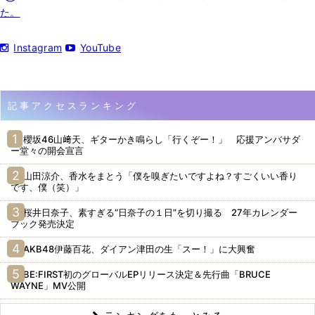
た。
Instagram
YouTube
記事アクセスランキング
櫻坂46山﨑天、ギターかき鳴らし「行くぞー！」 応援アンバサダ
ー堂々の開会宣言
山田涼介、香水をまとう「僕を嗅ぎたいですよね？すごくいい香り
です、僕（笑）」
桜井日奈子、素すぎる“日奈子の１日”を切り撮る 27年カレンダー
ブック発売決定
AKB48伊藤百花、ダイアン津田の生「スー！」に大興奮
BE:FIRST初のグローバルEPリリース決定＆先行曲「BRUCE
WAYNE」MV公開