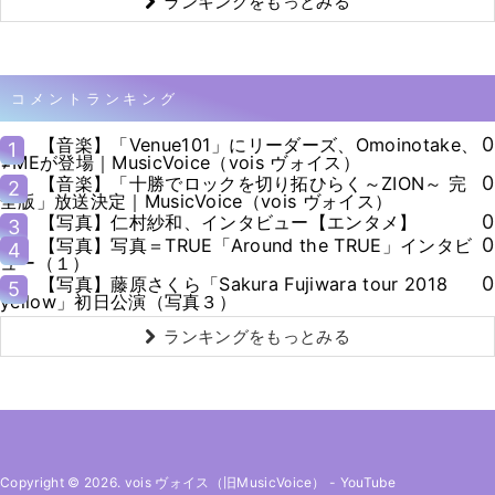
ランキングをもっとみる
コメントランキング
0
【音楽】「Venue101」にリーダーズ、Omoinotake、
1
≠MEが登場｜MusicVoice（vois ヴォイス）
0
【音楽】「十勝でロックを切り拓ひらく～ZION～ 完
2
全版」放送決定｜MusicVoice（vois ヴォイス）
0
【写真】仁村紗和、インタビュー【エンタメ】
3
0
【写真】写真＝TRUE「Around the TRUE」インタビ
4
ュー（１）
0
【写真】藤原さくら「Sakura Fujiwara tour 2018
5
yellow」初日公演（写真３）
ランキングをもっとみる
Copyright © 2026. vois ヴォイス（旧MusicVoice）
-
YouTube