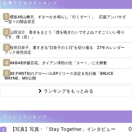
記事アクセスランキング
櫻坂46山﨑天、ギターかき鳴らし「行くぞー！」 応援アンバサダ
ー堂々の開会宣言
山田涼介、香水をまとう「僕を嗅ぎたいですよね？すごくいい香り
です、僕（笑）」
桜井日奈子、素すぎる“日奈子の１日”を切り撮る 27年カレンダー
ブック発売決定
AKB48伊藤百花、ダイアン津田の生「スー！」に大興奮
BE:FIRST初のグローバルEPリリース決定＆先行曲「BRUCE
WAYNE」MV公開
ランキングをもっとみる
コメントランキング
0
【写真】写真・「Stay Together」インタビュー
1