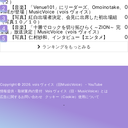
（２）
0
【音楽】「Venue101」にリーダーズ、Omoinotake、
2
≠MEが登場｜MusicVoice（vois ヴォイス）
0
【写真】紅白出場者決定、会見に出席した初出場組
3
（写真１０／１０）
0
【音楽】「十勝でロックを切り拓ひらく～ZION～ 完
4
全版」放送決定｜MusicVoice（vois ヴォイス）
0
【写真】仁村紗和、インタビュー【エンタメ】
5
ランキングをもっとみる
Copyright © 2026. vois ヴォイス（旧MusicVoice）
-
YouTube
情報提供・取材案内の受付
Vois ヴォイス（旧・MusicVoice）とは
広告に関するお問い合わせ
クッキー（cookie）使用について
-