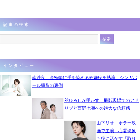
記事の検索
インタビュー
南沙良、金密輸に手を染める妊婦役を熱演 シンガポ
ール撮影の裏側
舘ひろしが明かす、撮影現場でのアド
リブと西野七瀬への絶大な信頼感
山下リオ、ホラー映
画で主演 心霊現象
も役に活かす「取り