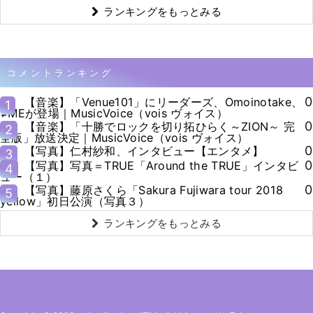
ランキングをもっとみる
コメントランキング
0
【音楽】「Venue101」にリーダーズ、Omoinotake、
1
≠MEが登場｜MusicVoice（vois ヴォイス）
0
【音楽】「十勝でロックを切り拓ひらく～ZION～ 完
2
全版」放送決定｜MusicVoice（vois ヴォイス）
0
【写真】仁村紗和、インタビュー【エンタメ】
3
0
【写真】写真＝TRUE「Around the TRUE」インタビ
4
ュー（１）
0
【写真】藤原さくら「Sakura Fujiwara tour 2018
5
yellow」初日公演（写真３）
ランキングをもっとみる