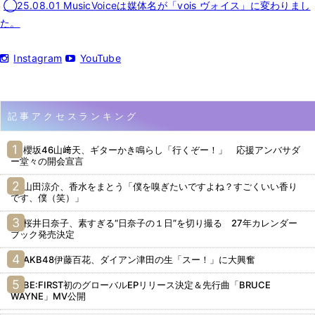
◯25.08.01 MusicVoiceは媒体名が「vois ヴォイス」に変わりまし
た。
Instagram
YouTube
記事アクセスランキング
櫻坂46山﨑天、ギターかき鳴らし「行くぞー！」 応援アンバサダ
ー堂々の開会宣言
山田涼介、香水をまとう「僕を嗅ぎたいですよね？すごくいい香り
です、僕（笑）」
桜井日奈子、素すぎる“日奈子の１日”を切り撮る 27年カレンダー
ブック発売決定
AKB48伊藤百花、ダイアン津田の生「スー！」に大興奮
BE:FIRST初のグローバルEPリリース決定＆先行曲「BRUCE
WAYNE」MV公開