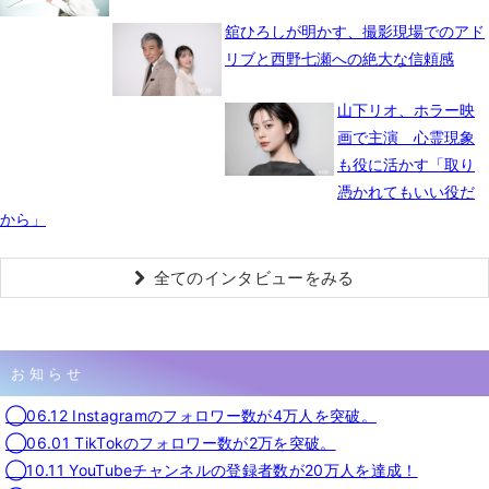
舘ひろしが明かす、撮影現場でのアド
リブと西野七瀬への絶大な信頼感
山下リオ、ホラー映
画で主演 心霊現象
も役に活かす「取り
憑かれてもいい役だ
から」
全てのインタビューをみる
お知らせ
◯06.12 Instagramのフォロワー数が4万人を突破。
◯06.01 TikTokのフォロワー数が2万を突破。
◯10.11 YouTubeチャンネルの登録者数が20万人を達成！