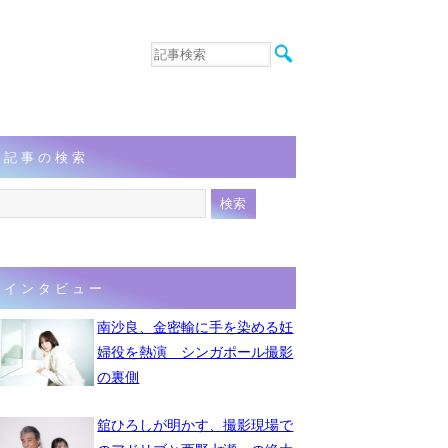
音楽
エンタメ
インタビュー
動画
記事の検索
連載
フォト
インタビュー
南沙良、金密輸に手を染める妊
婦役を熱演 シンガポール撮影
の裏側
舘ひろしが明かす、撮影現場で