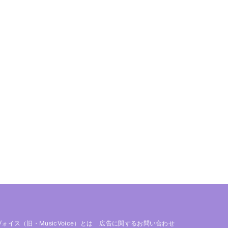
 ヴォイス（旧・MusicVoice）とは
広告に関するお問い合わせ