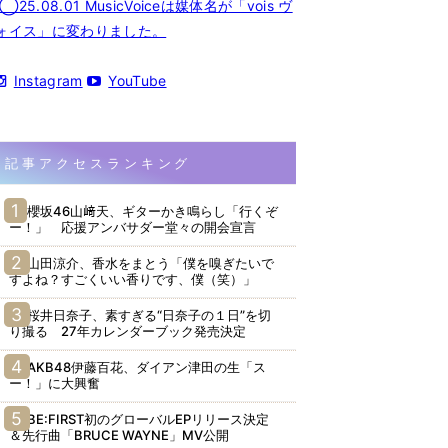
◯25.08.01 MusicVoiceは媒体名が「vois ヴ
ォイス」に変わりました。
Instagram
YouTube
記事アクセスランキング
櫻坂46山﨑天、ギターかき鳴らし「行くぞ
ー！」 応援アンバサダー堂々の開会宣言
山田涼介、香水をまとう「僕を嗅ぎたいで
すよね？すごくいい香りです、僕（笑）」
桜井日奈子、素すぎる“日奈子の１日”を切
り撮る 27年カレンダーブック発売決定
AKB48伊藤百花、ダイアン津田の生「ス
ー！」に大興奮
BE:FIRST初のグローバルEPリリース決定
＆先行曲「BRUCE WAYNE」MV公開