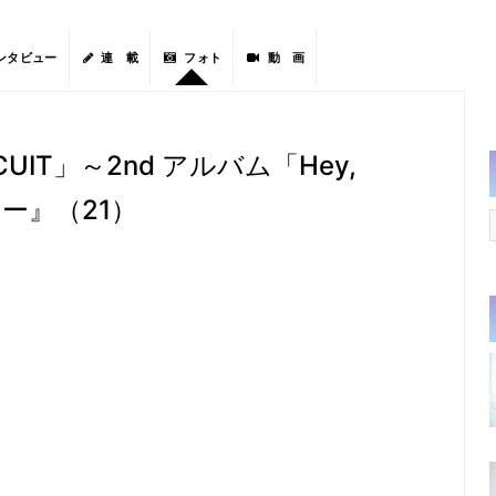
ンタビュー
連 載
フォト
動 画
CUIT」～2nd アルバム「Hey,
ィー』（21）