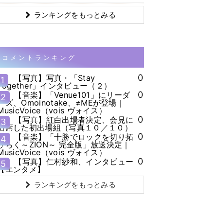
ランキングをもっとみる
コメントランキング
0
【写真】写真・「Stay
1
Together」インタビュー（２）
0
【音楽】「Venue101」にリーダ
2
ーズ、Omoinotake、≠MEが登場｜
MusicVoice（vois ヴォイス）
0
【写真】紅白出場者決定、会見に
3
出席した初出場組（写真１０／１０）
0
【音楽】「十勝でロックを切り拓
4
ひらく～ZION～ 完全版」放送決定｜
MusicVoice（vois ヴォイス）
0
【写真】仁村紗和、インタビュー
5
【エンタメ】
ランキングをもっとみる