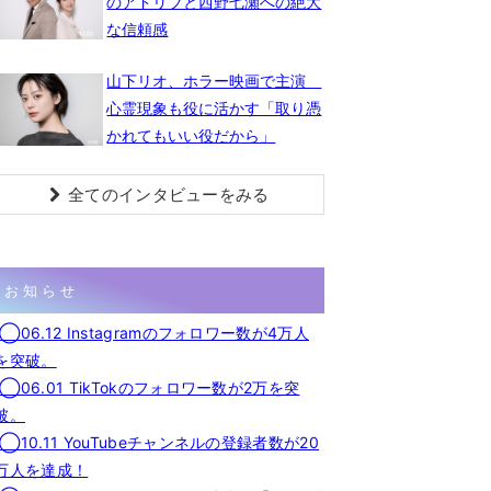
のアドリブと西野七瀬への絶大
な信頼感
山下リオ、ホラー映画で主演
心霊現象も役に活かす「取り憑
かれてもいい役だから」
全てのインタビューをみる
お知らせ
◯06.12 Instagramのフォロワー数が4万人
を突破。
◯06.01 TikTokのフォロワー数が2万を突
破。
◯10.11 YouTubeチャンネルの登録者数が20
万人を達成！