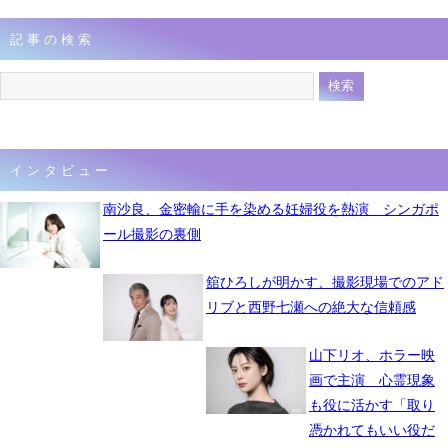
記事の検索
インタビュー
南沙良、金密輸に手を染める妊婦役を熱演 シンガポ
ール撮影の裏側
舘ひろしが明かす、撮影現場でのアド
リブと西野七瀬への絶大な信頼感
山下リオ、ホラー映
画で主演 心霊現象
も役に活かす「取り
憑かれてもいい役だ