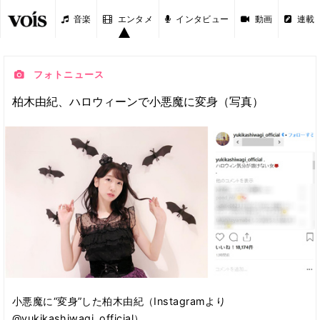
音楽
エンタメ
インタビュー
動画
連載
フォトニュース
柏木由紀、ハロウィーンで小悪魔に変身（写真）
小悪魔に“変身”した柏木由紀（Instagramより
@yukikashiwagi_official）