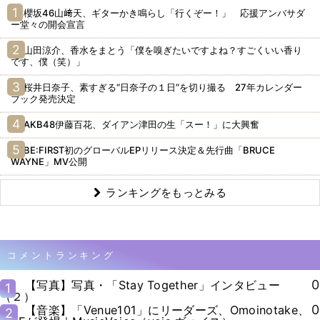
櫻坂46山﨑天、ギターかき鳴らし「行くぞー！」 応援アンバサダ
ー堂々の開会宣言
山田涼介、香水をまとう「僕を嗅ぎたいですよね？すごくいい香り
です、僕（笑）」
桜井日奈子、素すぎる“日奈子の１日”を切り撮る 27年カレンダー
ブック発売決定
AKB48伊藤百花、ダイアン津田の生「スー！」に大興奮
BE:FIRST初のグローバルEPリリース決定＆先行曲「BRUCE
WAYNE」MV公開
ランキングをもっとみる
コメントランキング
0
【写真】写真・「Stay Together」インタビュー
1
（２）
0
【音楽】「Venue101」にリーダーズ、Omoinotake、
2