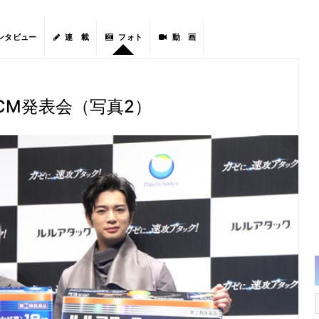
ンタビュー
連 載
フォト
動 画
CM発表会（写真2）