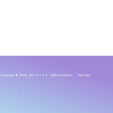
Copyright © 2026. vois ヴォイス（旧MusicVoice）
-
YouTube
-