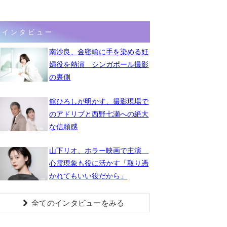
インタビュー
南沙良、金密輸に手を染める妊
婦役を熱演 シンガポール撮影
の裏側
舘ひろしが明かす、撮影現場で
のアドリブと西野七瀬への絶大
な信頼感
山下リオ、ホラー映画で主演
心霊現象も役に活かす「取り憑
かれてもいい役だから」
全てのインタビューをみる