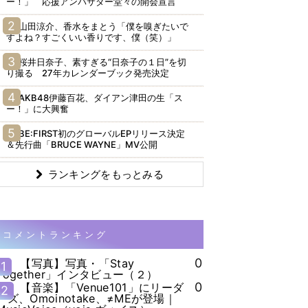
ー！」 応援アンバサダー堂々の開会宣言
山田涼介、香水をまとう「僕を嗅ぎたいで
すよね？すごくいい香りです、僕（笑）」
桜井日奈子、素すぎる“日奈子の１日”を切
り撮る 27年カレンダーブック発売決定
AKB48伊藤百花、ダイアン津田の生「ス
ー！」に大興奮
BE:FIRST初のグローバルEPリリース決定
＆先行曲「BRUCE WAYNE」MV公開
ランキングをもっとみる
コメントランキング
0
【写真】写真・「Stay
1
Together」インタビュー（２）
0
【音楽】「Venue101」にリーダ
2
ーズ、Omoinotake、≠MEが登場｜