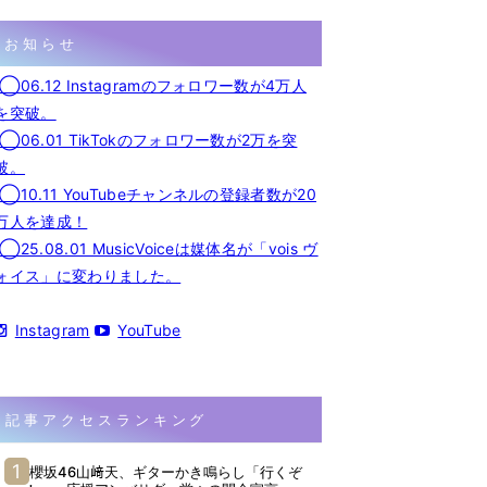
お知らせ
◯06.12 Instagramのフォロワー数が4万人
を突破。
◯06.01 TikTokのフォロワー数が2万を突
破。
◯10.11 YouTubeチャンネルの登録者数が20
万人を達成！
◯25.08.01 MusicVoiceは媒体名が「vois ヴ
ォイス」に変わりました。
Instagram
YouTube
記事アクセスランキング
櫻坂46山﨑天、ギターかき鳴らし「行くぞ