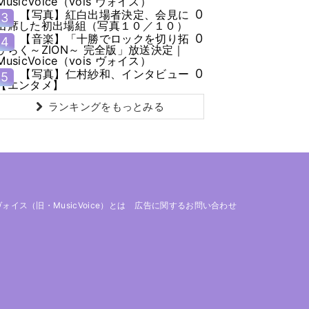
MusicVoice（vois ヴォイス）
0
【写真】紅白出場者決定、会見に
3
出席した初出場組（写真１０／１０）
0
【音楽】「十勝でロックを切り拓
4
ひらく～ZION～ 完全版」放送決定｜
MusicVoice（vois ヴォイス）
0
【写真】仁村紗和、インタビュー
5
【エンタメ】
ランキングをもっとみる
 ヴォイス（旧・MusicVoice）とは
広告に関するお問い合わせ