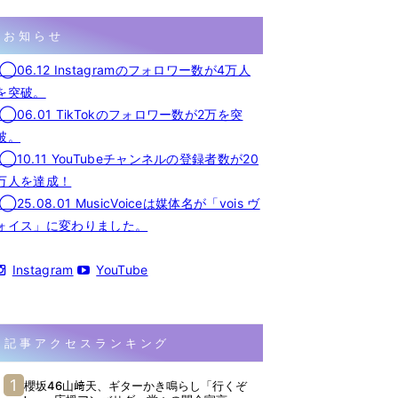
お知らせ
◯06.12 Instagramのフォロワー数が4万人
を突破。
◯06.01 TikTokのフォロワー数が2万を突
破。
◯10.11 YouTubeチャンネルの登録者数が20
万人を達成！
◯25.08.01 MusicVoiceは媒体名が「vois ヴ
ォイス」に変わりました。
Instagram
YouTube
記事アクセスランキング
櫻坂46山﨑天、ギターかき鳴らし「行くぞ