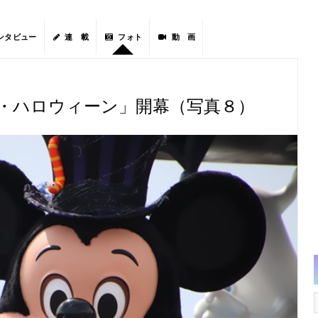
ンタビュー
連 載
フォト
動 画
ー・ハロウィーン」開幕（写真８）