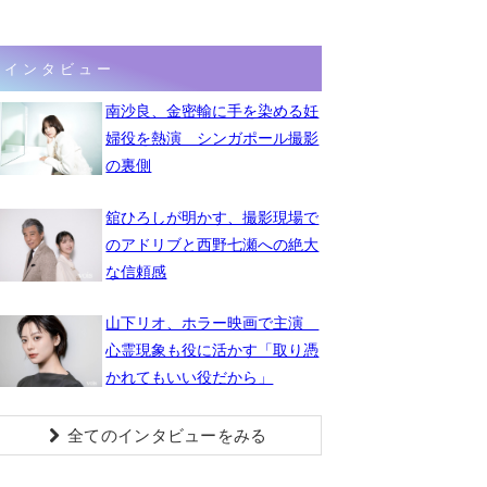
インタビュー
南沙良、金密輸に手を染める妊
婦役を熱演 シンガポール撮影
の裏側
舘ひろしが明かす、撮影現場で
のアドリブと西野七瀬への絶大
な信頼感
山下リオ、ホラー映画で主演
心霊現象も役に活かす「取り憑
かれてもいい役だから」
全てのインタビューをみる