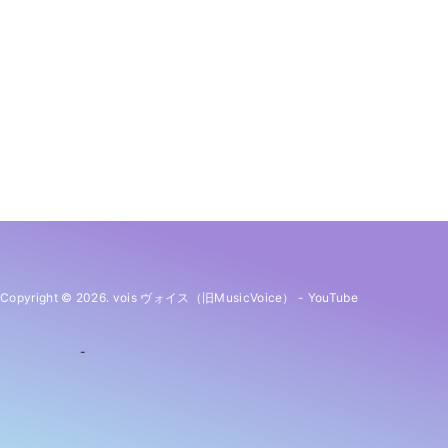
Copyright © 2026. vois ヴォイス（旧MusicVoice）
-
YouTube
-