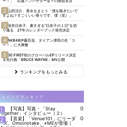
ー！」 応援アンバサダー堂々の開会宣言
山田涼介、香水をまとう「僕を嗅ぎたいで
すよね？すごくいい香りです、僕（笑）」
桜井日奈子、素すぎる“日奈子の１日”を切
り撮る 27年カレンダーブック発売決定
AKB48伊藤百花、ダイアン津田の生「ス
ー！」に大興奮
BE:FIRST初のグローバルEPリリース決定
＆先行曲「BRUCE WAYNE」MV公開
ランキングをもっとみる
コメントランキング
0
【写真】写真・「Stay
1
Together」インタビュー（２）
0
【音楽】「Venue101」にリーダ
2
ーズ、Omoinotake、≠MEが登場｜