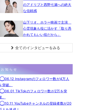
のアドリブと西野七瀬への絶大
な信頼感
山下リオ、ホラー映画で主演
心霊現象も役に活かす「取り憑
かれてもいい役だから」
全てのインタビューをみる
お知らせ
◯06.12 Instagramのフォロワー数が4万人
を突破。
◯06.01 TikTokのフォロワー数が2万を突
破。
◯10.11 YouTubeチャンネルの登録者数が20
万人を達成！