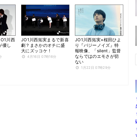
O1川西
JO1川西拓実まるで新喜
JO1川西拓実×桜田ひよ
が優し
劇？まさかのオチに盛
り『バジーノイズ』特
大にズッコケ！
報映像、「silent」監督
ならではのエモさが切
分
4月16日 07時16分
ない
1月22日 07時29分