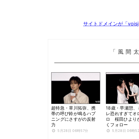
サイトドメインが「voi
「風間
超特急・草川拓弥、携
18歳・早瀬憩、
帯の呼び鈴が鳴るハプ
レ恐れすぎてオ
ニングにさすがの反射
ロ 桜田ひより
力
くフォロー
5月28日 06時57分
5月28日 06時5