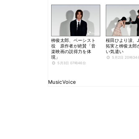
栁俊太郎、ベーシスト
桜田ひより涙、J
役 原作者が絶賛「音
拓実と栁俊太郎
楽映画の説得力を体
い気遣い
現」
5月2日 20時34
5月3日 07時46分
MusicVoice