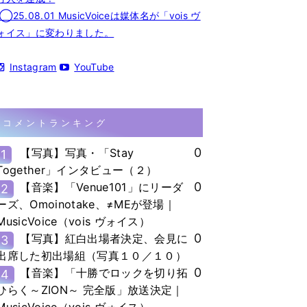
◯25.08.01 MusicVoiceは媒体名が「vois ヴ
ォイス」に変わりました。
Instagram
YouTube
コメントランキング
0
【写真】写真・「Stay
1
Together」インタビュー（２）
0
【音楽】「Venue101」にリーダ
2
ーズ、Omoinotake、≠MEが登場｜
MusicVoice（vois ヴォイス）
0
【写真】紅白出場者決定、会見に
3
出席した初出場組（写真１０／１０）
0
【音楽】「十勝でロックを切り拓
4
ひらく～ZION～ 完全版」放送決定｜