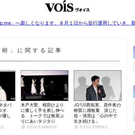
sjp.me」へ新しくなります。８月１日から並行運用していき
太樹」に関する記事
ネタバ
木戸大聖、桜田ひより
JO1川西拓実、原作者の
ロオ
に優しく手を差し伸べ
称賛に感無量 演じた
が優し
る トークでは無茶ぶ
役・清澄は「心の中で
りにあいタジタジ
生き続ける」
2分
5月28日 06時45分
5月3日 07時59分