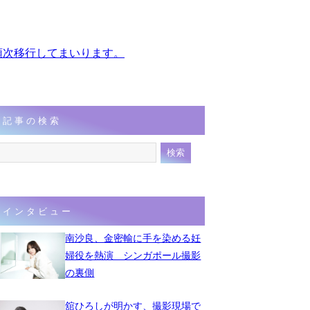
、順次移行してまいります。
記事の検索
インタビュー
南沙良、金密輸に手を染める妊
婦役を熱演 シンガポール撮影
の裏側
舘ひろしが明かす、撮影現場で