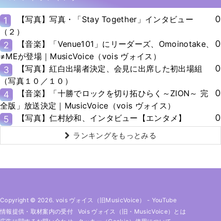
0
【写真】写真・「Stay Together」インタビュー
1
（２）
0
【音楽】「Venue101」にリーダーズ、Omoinotake、
2
≠MEが登場｜MusicVoice（vois ヴォイス）
0
【写真】紅白出場者決定、会見に出席した初出場組
3
（写真１０／１０）
0
【音楽】「十勝でロックを切り拓ひらく～ZION～ 完
4
全版」放送決定｜MusicVoice（vois ヴォイス）
0
【写真】仁村紗和、インタビュー【エンタメ】
5
ランキングをもっとみる
Copyright © 2026. vois ヴォイス（旧MusicVoice）
-
YouTube
情報提供・取材案内の受付
Vois ヴォイス（旧・MusicVoice）とは