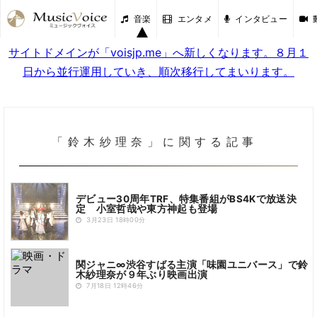
音楽
エンタメ
インタビュー
サイトドメインが「voisjp.me」へ新しくなります。８月１
日から並行運用していき、順次移行してまいります。
「鈴木紗理奈」に関する記事
デビュー30周年TRF、特集番組がBS4Kで放送決
定 小室哲哉や東方神起も登場
3月23日 18時00分
関ジャニ∞渋谷すばる主演「味園ユニバース」で鈴
木紗理奈が９年ぶり映画出演
7月18日 12時46分