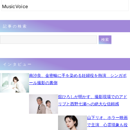
MusicVoice
記事の検索
インタビュー
南沙良、金密輸に手を染める妊婦役を熱演 シンガポ
ール撮影の裏側
舘ひろしが明かす、撮影現場でのアド
リブと西野七瀬への絶大な信頼感
山下リオ、ホラー映画
で主演 心霊現象も役