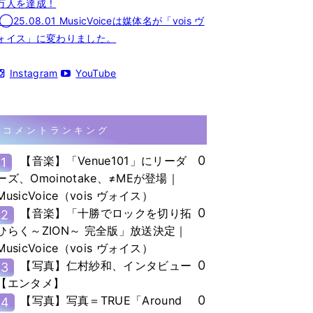
万人を達成！
◯25.08.01 MusicVoiceは媒体名が「vois ヴ
ォイス」に変わりました。
Instagram
YouTube
コメントランキング
0
【音楽】「Venue101」にリーダ
1
ーズ、Omoinotake、≠MEが登場｜
MusicVoice（vois ヴォイス）
0
【音楽】「十勝でロックを切り拓
2
ひらく～ZION～ 完全版」放送決定｜
MusicVoice（vois ヴォイス）
0
【写真】仁村紗和、インタビュー
3
【エンタメ】
0
【写真】写真＝TRUE「Around
4