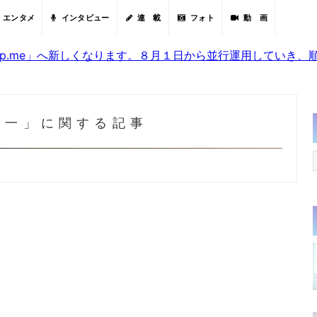
エンタメ
インタビュー
連 載
フォト
動 画
sjp.me」へ新しくなります。８月１日から並行運用していき
秀一」に関する記事