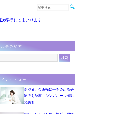
音楽
エンタメ
、順次移行してまいります。
インタビュー
動画
連載
フォト
記事の検索
インタビュー
南沙良、金密輸に手を染める妊
婦役を熱演 シンガポール撮影
の裏側