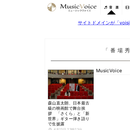
音 楽
サイトドメインが「voi
「番場
MusicVoice
森山直太朗、日本最古
級の映画館で舞台挨
拶 「さくら」と「新
世界」ギター弾き語り
で生披露
4月13日 23時23分