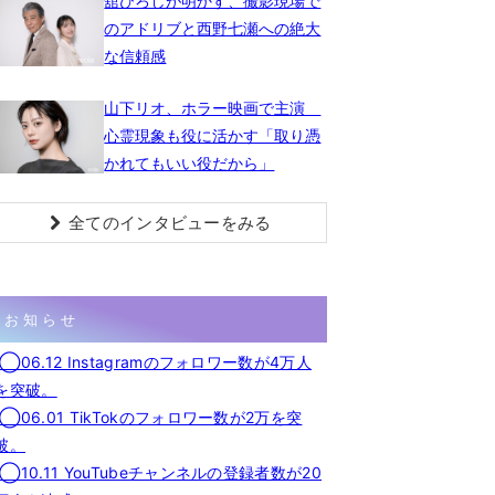
舘ひろしが明かす、撮影現場で
のアドリブと西野七瀬への絶大
な信頼感
山下リオ、ホラー映画で主演
心霊現象も役に活かす「取り憑
かれてもいい役だから」
全てのインタビューをみる
お知らせ
◯06.12 Instagramのフォロワー数が4万人
を突破。
◯06.01 TikTokのフォロワー数が2万を突
破。
◯10.11 YouTubeチャンネルの登録者数が20