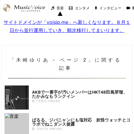
音楽
エンタメ
インタビュー
サイトドメインが「voisjp.me」へ新しくなります。８月１
日から並行運用していき、順次移行してまいります。
「木崎ゆりあ - ページ 2」に関する
記事
AKBで一番字が汚いメンバーはHKT48田島芽瑠、
たかみなもランクイン
1月15日 10時49分
ぱるる、ジバニャンにも塩対応 妖怪ウォッチとコ
ラボでねこダンス披露
12月17日 09時39分