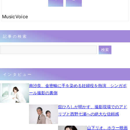
MusicVoice
記事の検索
インタビュー
南沙良、金密輸に手を染める妊婦役を熱演 シンガポ
ール撮影の裏側
舘ひろしが明かす、撮影現場でのアド
リブと西野七瀬への絶大な信頼感
山下リオ、ホラー映画