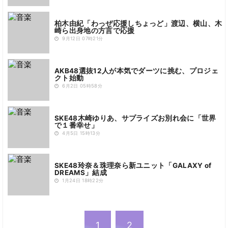
柏木由紀「わっぜ応援しちょっど」渡辺、横山、木
崎ら出身地の方言で応援
9月12日 07時21分
AKB48選抜12人が本気でダーツに挑む、プロジェ
クト始動
6月2日 05時58分
SKE48木崎ゆりあ、サプライズお別れ会に「世界
で１番幸せ」
4月5日 15時13分
SKE48玲奈＆珠理奈ら新ユニット「GALAXY of
DREAMS」結成
1月24日 18時22分
1
2