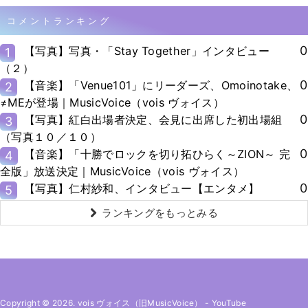
コメントランキング
0
【写真】写真・「Stay Together」インタビュー
1
（２）
0
【音楽】「Venue101」にリーダーズ、Omoinotake、
2
≠MEが登場｜MusicVoice（vois ヴォイス）
0
【写真】紅白出場者決定、会見に出席した初出場組
3
（写真１０／１０）
0
【音楽】「十勝でロックを切り拓ひらく～ZION～ 完
4
全版」放送決定｜MusicVoice（vois ヴォイス）
0
【写真】仁村紗和、インタビュー【エンタメ】
5
ランキングをもっとみる
Copyright © 2026. vois ヴォイス（旧MusicVoice）
-
YouTube