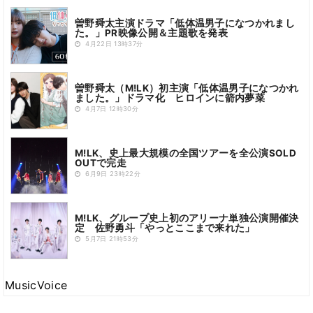
曽野舜太主演ドラマ「低体温男子になつかれまし
た。」PR映像公開＆主題歌を発表
4月22日 13時37分
曽野舜太（M!LK）初主演「低体温男子になつかれ
ました。」ドラマ化 ヒロインに箭内夢菜
4月7日 12時30分
M!LK、史上最大規模の全国ツアーを全公演SOLD
OUTで完走
6月9日 23時22分
M!LK、グループ史上初のアリーナ単独公演開催決
定 佐野勇斗「やっとここまで来れた」
5月7日 21時53分
MusicVoice