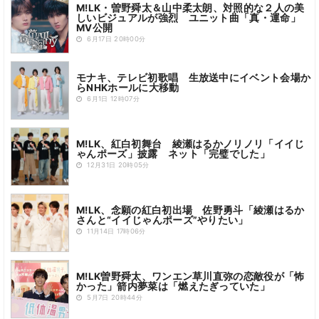
M!LK・曽野舜太＆山中柔太朗、対照的な２人の美
しいビジュアルが強烈 ユニット曲「真・運命」
MV公開
6月17日 20時00分
モナキ、テレビ初歌唱 生放送中にイベント会場か
らNHKホールに大移動
6月1日 12時07分
M!LK、紅白初舞台 綾瀬はるかノリノリ「イイじ
ゃんポーズ」披露 ネット「完璧でした」
12月31日 20時05分
M!LK、念願の紅白初出場 佐野勇斗「綾瀬はるか
さんと“イイじゃんポーズ”やりたい」
11月14日 17時06分
M!LK曽野舜太、ワンエン草川直弥の恋敵役が「怖
かった」箭内夢菜は「燃えたぎっていた」
5月7日 20時44分