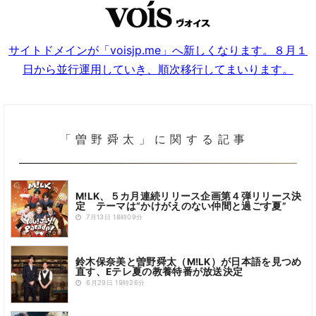
サイトドメインが「voisjp.me」へ新しくなります。８月１
日から並行運用していき、順次移行してまいります。
「曽野舜太」に関する記事
M!LK、５カ月連続リリース企画第４弾リリース決
定 テーマは“かけがえのない仲間と過ごす夏”
7月13日 18時09分
鈴木保奈美と曽野舜太（M!LK）が日本語を見つめ
直す、Eテレ夏の教養特番が放送決定
6月29日 19時26分