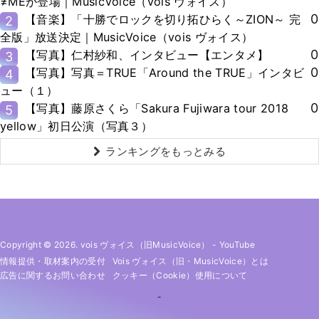
≠MEが登場｜MusicVoice（vois ヴォイス）
0
【音楽】「十勝でロックを切り拓ひらく～ZION～ 完
2
全版」放送決定｜MusicVoice（vois ヴォイス）
0
【写真】仁村紗和、インタビュー【エンタメ】
3
0
【写真】写真＝TRUE「Around the TRUE」インタビ
4
ュー（１）
0
【写真】藤原さくら「Sakura Fujiwara tour 2018
5
yellow」初日公演（写真３）
ランキングをもっとみる
Copyright © 2026. vois ヴォイス（旧MusicVoice）
-
YouTube
情報提供・取材案内の受付
Vois ヴォイス（旧・MusicVoice）とは
広告に関するお問い合わせ
クッキー（cookie）使用について
-