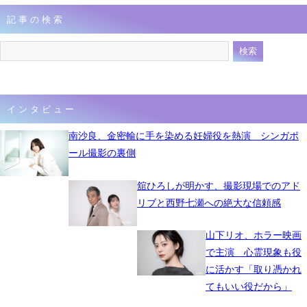
記事の検索
インタビュー
南沙良、金密輸に手を染める妊婦役を熱演 シンガポ
ール撮影の裏側
舘ひろしが明かす、撮影現場でのアド
リブと西野七瀬への絶大な信頼感
山下リオ、ホラー映画
で主演 心霊現象も役
に活かす「取り憑かれ
てもいい役だから」