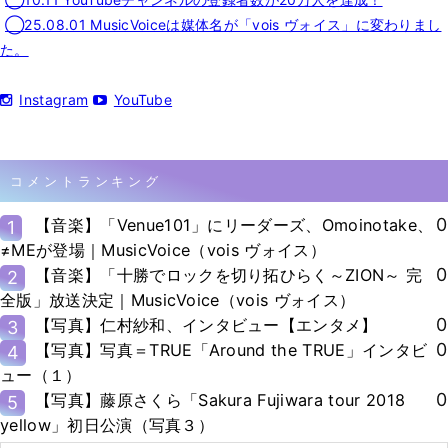
◯25.08.01 MusicVoiceは媒体名が「vois ヴォイス」に変わりまし
た。
Instagram
YouTube
コメントランキング
0
【音楽】「Venue101」にリーダーズ、Omoinotake、
1
≠MEが登場｜MusicVoice（vois ヴォイス）
0
【音楽】「十勝でロックを切り拓ひらく～ZION～ 完
2
全版」放送決定｜MusicVoice（vois ヴォイス）
0
【写真】仁村紗和、インタビュー【エンタメ】
3
0
【写真】写真＝TRUE「Around the TRUE」インタビ
4
ュー（１）
0
【写真】藤原さくら「Sakura Fujiwara tour 2018
5
yellow」初日公演（写真３）