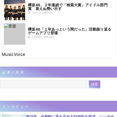
欅坂46、２年連続で「検索大賞」アイドル部門
賞 衰えぬ勢い示す
12月7日 06時50分
欅坂46「１年あっという間だった」活動振り返る
ゲームアプリ登場
10月19日 16時34分
MusicVoice
記事の検索
インタビュー
南沙良、金密輸に手を染める妊婦役を熱演 シンガポ