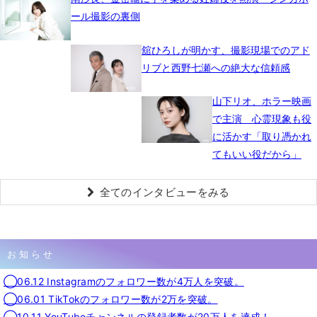
ール撮影の裏側
舘ひろしが明かす、撮影現場でのアド
リブと西野七瀬への絶大な信頼感
山下リオ、ホラー映画
で主演 心霊現象も役
に活かす「取り憑かれ
てもいい役だから」
全てのインタビューをみる
お知らせ
◯06.12 Instagramのフォロワー数が4万人を突破。
◯06.01 TikTokのフォロワー数が2万を突破。
◯10.11 YouTubeチャンネルの登録者数が20万人を達成！