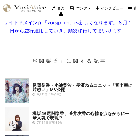
音楽
エンタメ
インタビュー
サイトドメインが「voisjp.me」へ新しくなります。８月１
日から並行運用していき、順次移行してまいります。
「尾関梨香」に関する記事
尾関梨香・小池美波・長濱ねるユニット「音楽室に
片想い」MV公開
8月11日 22時50分
欅坂46尾関梨香、菅井友香の心情を涙ながらに一
筆入魂で表現!?
7月24日 07時35分