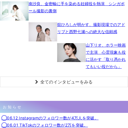
南沙良、金密輸に手を染める妊婦役を熱演 シンガポ
ール撮影の裏側
舘ひろしが明かす、撮影現場でのアド
リブと西野七瀬への絶大な信頼感
山下リオ、ホラー映画
で主演 心霊現象も役
に活かす「取り憑かれ
てもいい役だから」
全てのインタビューをみる
お知らせ
◯06.12 Instagramのフォロワー数が4万人を突破。
◯06.01 TikTokのフォロワー数が2万を突破。