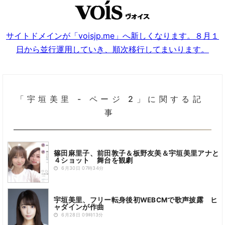
サイトドメインが「voisjp.me」へ新しくなります。８月１
日から並行運用していき、順次移行してまいります。
「宇垣美里 - ページ 2」に関する記
事
篠田麻里子、前田敦子＆板野友美＆宇垣美里アナと
４ショット 舞台を観劇
6月30日 07時34分
宇垣美里、フリー転身後初WEBCMで歌声披露 ヒ
ャダインが作曲
6月28日 09時13分