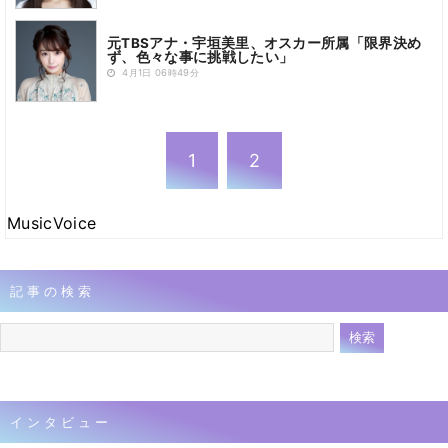
元TBSアナ・宇垣美里、オスカー所属「限界決め
ず、色々な事に挑戦したい」
4月1日 06時49分
1
2
MusicVoice
記事の検索
インタビュー