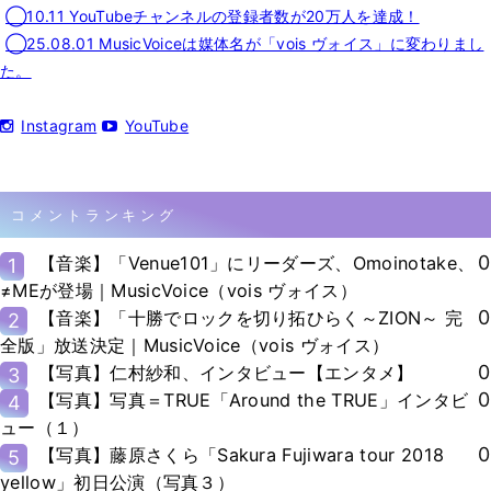
◯10.11 YouTubeチャンネルの登録者数が20万人を達成！
◯25.08.01 MusicVoiceは媒体名が「vois ヴォイス」に変わりまし
た。
Instagram
YouTube
コメントランキング
0
【音楽】「Venue101」にリーダーズ、Omoinotake、
1
≠MEが登場｜MusicVoice（vois ヴォイス）
0
【音楽】「十勝でロックを切り拓ひらく～ZION～ 完
2
全版」放送決定｜MusicVoice（vois ヴォイス）
0
【写真】仁村紗和、インタビュー【エンタメ】
3
0
【写真】写真＝TRUE「Around the TRUE」インタビ
4
ュー（１）
0
【写真】藤原さくら「Sakura Fujiwara tour 2018
5
yellow」初日公演（写真３）