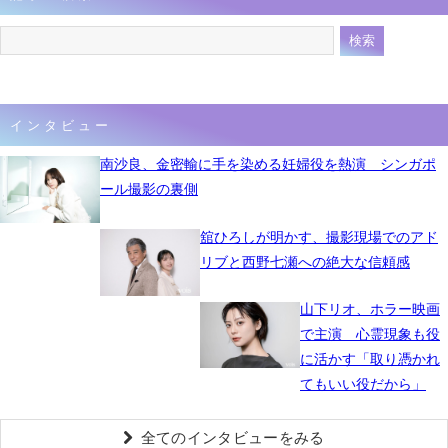
インタビュー
南沙良、金密輸に手を染める妊婦役を熱演 シンガポ
ール撮影の裏側
舘ひろしが明かす、撮影現場でのアド
リブと西野七瀬への絶大な信頼感
山下リオ、ホラー映画
で主演 心霊現象も役
に活かす「取り憑かれ
てもいい役だから」
全てのインタビューをみる