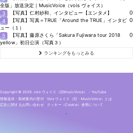
全版」放送決定｜MusicVoice（vois ヴォイス）
0
【写真】仁村紗和、インタビュー【エンタメ】
3
0
【写真】写真＝TRUE「Around the TRUE」インタビ
4
ュー（１）
0
【写真】藤原さくら「Sakura Fujiwara tour 2018
5
yellow」初日公演（写真３）
ランキングをもっとみる
Copyright © 2026. vois ヴォイス（旧MusicVoice）
-
YouTube
情報提供・取材案内の受付
Vois ヴォイス（旧・MusicVoice）とは
広告に関するお問い合わせ
クッキー（cookie）使用について
-